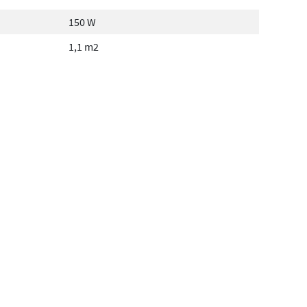
150 W
1,1 m2