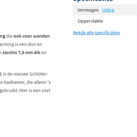
Vermogen
Uitleg
Oppervlakte
Bekijk alle specificaties
ing
die
ook voor wanden
arming is een dun en
en
slechts 7,5 mm dik
en
d
, is de nieuwe Schlüter-
de badkamer, die alleen 's
bruikt. Hier is een snel
ortzones, zoals
arrière
: het grootste deel
streeks naar boven naar de
ende werking beduidend