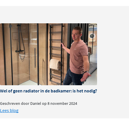
sneller en energiezuiniger intreedt.
Voordelen Ditra-Heat-E
Wie denkt dat elektrische vloer- of wandverwarming een 
Schluter Ditra-Heat-E gerekend. De snelle opwarming en
van warme voeten een betaalbaar genot. Door de handig
verwarmingskabels in de ontkoppelingsmatten wordt al v
installatie.
Aangenaam woonklimaat, ook geschikt voor mense
Exacte en precieze sturing
Wel of geen radiator in de badkamer: is het nodig?
Voordelig, duurzaam en onderhoudsvrij
Nu nog eenvoudiger te snijden en te plaatsen
Geschreven door Daniel op 8 november 2024
Ontkoppelt de bekleding van de ondergrond
Lees blog
Extra contactgeluidsisolatie
Ook als afdichting geschikt