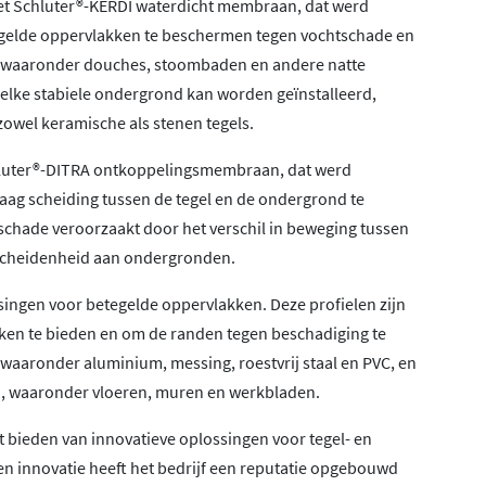
 het Schluter®-KERDI waterdicht membraan, dat werd
gelde oppervlakken te beschermen tegen vochtschade en
en, waaronder douches, stoombaden en andere natte
 elke stabiele ondergrond kan worden geïnstalleerd,
 zowel keramische als stenen tegels.
chluter®-DITRA ontkoppelingsmembraan, dat werd
aag scheiding tussen de tegel en de ondergrond te
schade veroorzaakt door het verschil in beweging tussen
rscheidenheid aan ondergronden.
singen voor betegelde oppervlakken. Deze profielen zijn
en te bieden en om de randen tegen beschadiging te
 waaronder aluminium, messing, roestvrij staal en PVC, en
n, waaronder vloeren, muren en werkbladen.
het bieden van innovatieve oplossingen voor tegel- en
 en innovatie heeft het bedrijf een reputatie opgebouwd