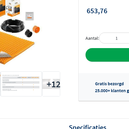
653,76
Aantal:
Toevoegen aan 
+12
Gratis bezorgd
25.000+ klanten g
Of
Specificaties