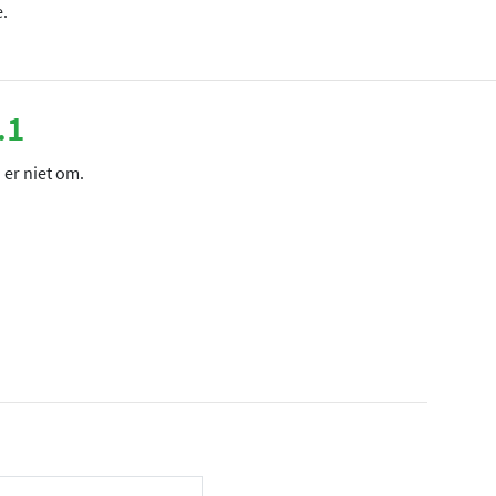
.
.1
 er niet om.