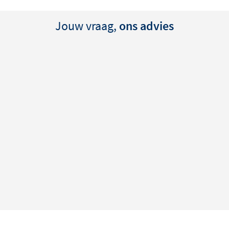
Jouw vraag,
ons advies
dure luxe is, heeft zonder
 precieze tijdsturing maken
e plaatsing van de
eel tijd gewonnen bij de
n met een allergie