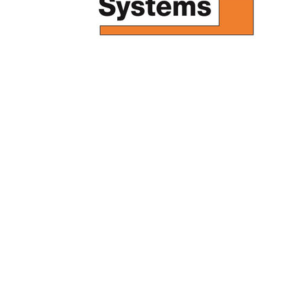
Intussen is Schlüter-DITRA-HEAT-E wereldwijd een begr
tot elektrische vloerverwarming. Vakmensen zijn enthou
ongecompliceerde verwerking, ontwerpers voelen zich g
flexibele gebruiksmogelijkheden en opdrachtgevers zijn
snel reagerende warmte die hun vloerverwarming afgeef
Zo gaat het verwarmen met een dunbed-systeem:
Schlüter-DITRA-HEAT-E bestaat uit een ontkoppelingsm
(opbouwhoogte slechts 7,5 mm) die ter plaatse met elk
Samen vormen ze de verwarmingsmat. De te verwarmen
apart worden bepaald en kunnen aan elk vloerplan word
naderhand inbouwen en voor renovaties is DITRA-HEAT-
Handige complete sets
Alle sets bestaan uit de volgende componenten: