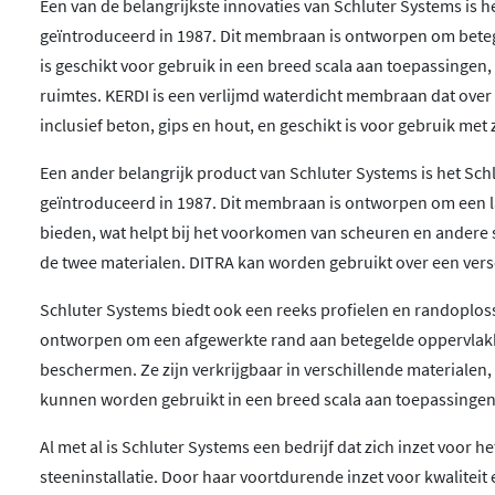
Een van de belangrijkste innovaties van Schluter Systems is
ip geworden met betrekking
geïntroduceerd in 1987. Dit membraan is ontworpen om bete
siast over de
is geschikt voor gebruik in een breed scala aan toepassing
eïnspireerd door de
ruimtes. KERDI is een verlijmd waterdicht membraan dat over
 blij met de aangename en
inclusief beton, gips en hout, en geschikt is voor gebruik met
t.
Een ander belangrijk product van Schluter Systems is het S
geïntroduceerd in 1987. Dit membraan is ontworpen om een l
bieden, wat helpt bij het voorkomen van scheuren en andere 
at en een verwarmingskabel
de twee materialen. DITRA kan worden gebruikt over een ve
aar worden gecombineerd.
 oppervlakken kunnen
Schluter Systems biedt ook een reeks profielen en randoplos
en aangepast. Voor het
ontworpen om een afgewerkte rand aan betegelde oppervlakk
E gewoon ideaal.
beschermen. Ze zijn verkrijgbaar in verschillende materialen,
kunnen worden gebruikt in een breed scala aan toepassinge
Al met al is Schluter Systems een bedrijf dat zich inzet voor 
steeninstallatie. Door haar voortdurende inzet voor kwaliteit