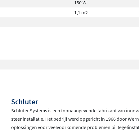
150 W
uniek dunlagig
1,1 m2
 eenvoudig, individueel en
 de kabels in het DITRA-
 elektrische
ook daar waar
gezien niet kunnen
caties waar een minimale
ogie zorgt tegelijkertijd
Schluter
er. Verheug je alvast op
Schluter Systems is een toonaangevende fabrikant van innov
ben. Ook op een moeilijkere
steeninstallatie. Het bedrijf werd opgericht in 1966 door Wern
oplossingen voor veelvoorkomende problemen bij tegelinstal