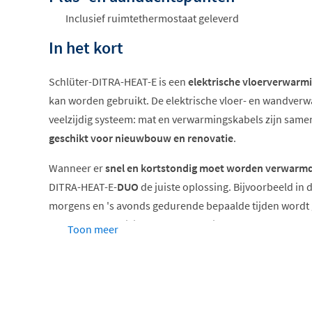
Inclusief ruimtethermostaat geleverd
In het kort
Schlüter-DITRA-HEAT-E is een
elektrische
vloerverwarm
kan worden gebruikt. De elektrische vloer- en wandverw
veelzijdig systeem: mat en verwarmingskabels zijn sam
geschikt voor nieuwbouw en renovatie
.
Wanneer er
snel en kortstondig moet worden verwarm
DITRA-HEAT-E-
DUO
de juiste oplossing. Bijvoorbeeld in 
morgens en 's avonds gedurende bepaalde tijden wordt ge
reagerend en efficiënt systeem nodig dat bepaalde comf
Toon meer
bijvoorbeeld voor de wastafel, kort verwarmt.
Het
extra, 2 mm dikke vlies doet dienst als thermische b
(ruim 80%) van de warmte wordt in de opwarmfase recht
vloerbekleding geleid, waardoor de merkbare verwarm