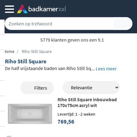
Gratis bezorgd vanaf 100,-
Home
Riho Still Square
Riho Still Square
De half vrijstaande baden van Riho Still Sq
...
Lees meer
uare zijn moderne en tijdloze baden. De p
lug&Play/inbouw baden zijn gemaakt van
Filters
het materiaal Acryl en verkrijgbaar in de af
Riho Still Square inbouwbad
metingen: 170 x 75cm en 180 x 80cm. De b
170x75cm acryl wit
aden zijn optioneel voorzien van de optie
Levertijd: 1 - 2 weken
'Riho Fall Badvuller', een stijlvolle eyecatc
769,56
her in je bad. De prijzen van de baden vari
ëren van €673,- tot €1643,-, dus voor ieder