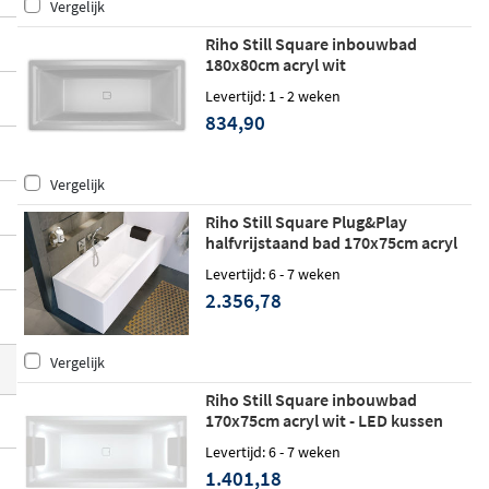
Vergelijk
wat wils.
Riho Still Square inbouwbad
Kun je het gewenste artikel niet vinden of
180x80cm acryl wit
heb je een vraag? Neem gerust contact op
Levertijd: 1 - 2 weken
met onze klantenservice. We denken graa
834,90
g met je mee.
Vergelijk
Riho Still Square Plug&Play
halfvrijstaand bad 170x75cm acryl
wit - links - Fall
Levertijd: 6 - 7 weken
2.356,78
Vergelijk
Riho Still Square inbouwbad
170x75cm acryl wit - LED kussen
links/rechts
Levertijd: 6 - 7 weken
1.401,18