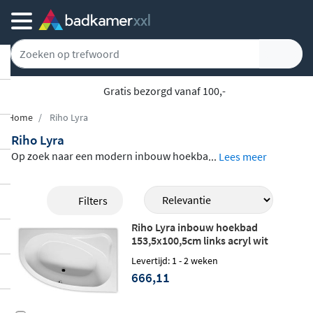
Gratis bezorgd vanaf 100,-
Home
Riho Lyra
Riho Lyra
Op zoek naar een modern inbouw hoekba
...
Lees meer
d? De hoekbaden van Riho Lyra, gemaakt
van Acryl, zijn naar eigen wens in te bouw
Filters
en. De asymmetrische baden hebben verr
Riho Lyra inbouw hoekbad
assend veel ligruimte en in het middel is e
153,5x100,5cm links acryl wit
en zitdeel gecreëerd, waardoor je een ech
Levertijd: 1 - 2 weken
t welness bad hebt. De baden zijn verkrijg
666,11
baar in verschillende afmetingen en uitvo
eringen. De prijzen variëren van €352,- tot