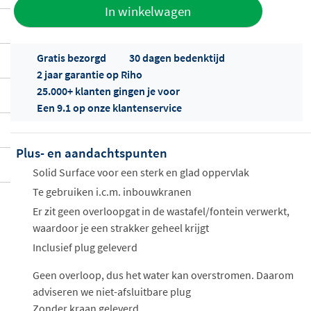
Toevoegen
In winkelwagen
aan offerte
Gratis bezorgd
30 dagen bedenktijd
2 jaar garantie op Riho
25.000+ klanten gingen je voor
Een 9.1 op onze klantenservice
Plus- en aandachtspunten
Offertes
ophalen...
Solid Surface voor een sterk en glad oppervlak
Te gebruiken i.c.m. inbouwkranen
Er zit geen overloopgat in de wastafel/fontein verwerkt,
waardoor je een strakker geheel krijgt
Inclusief plug geleverd
Geen overloop, dus het water kan overstromen. Daarom
adviseren we niet-afsluitbare plug
Zonder kraan geleverd