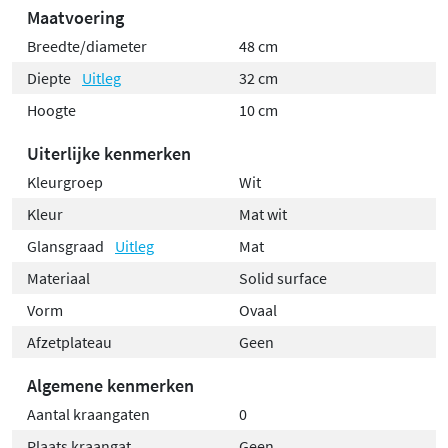
Maatvoering
Breedte/diameter
48 cm
Diepte
Uitleg
32 cm
Hoogte
10 cm
Uiterlijke kenmerken
Kleurgroep
Wit
Kleur
Mat wit
Glansgraad
Uitleg
Mat
Materiaal
Solid surface
Vorm
Ovaal
Afzetplateau
Geen
Algemene kenmerken
Aantal kraangaten
0
Plaats kraangat
Geen