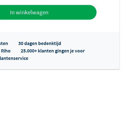
offerte
In winkelwagen
sten
30 dagen bedenktijd
p Riho
25.000+ klanten gingen je voor
klantenservice
fertes ophalen...