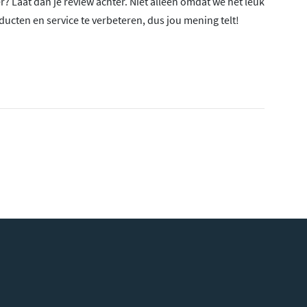
er? Laat dan je review achter. Niet alleen omdat we het leuk
cten en service te verbeteren, dus jou mening telt!