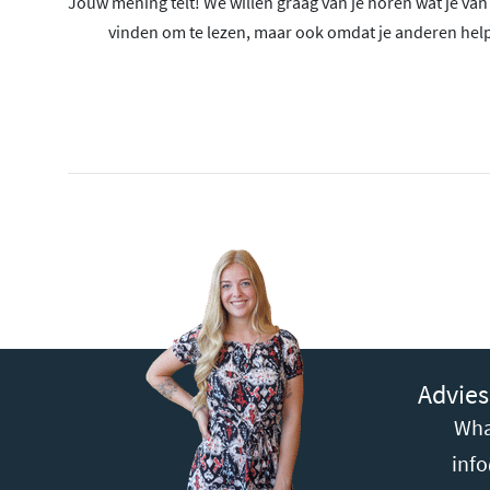
Jouw mening telt! We willen graag van je horen wat je van o
vinden om te lezen, maar ook omdat je anderen help
Advies
Wha
inf