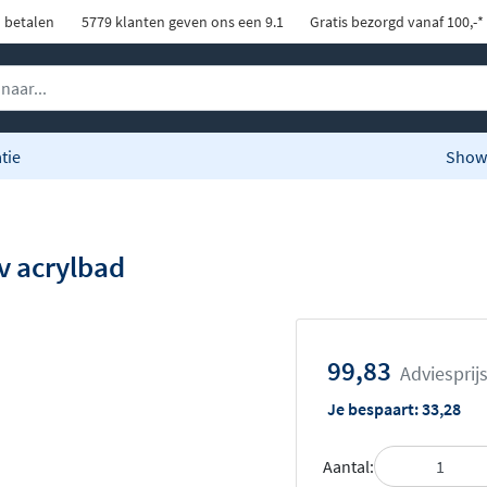
d betalen
5779 klanten geven ons een 9.1
Gratis bezorgd vanaf 100,-*
tie
Show
v acrylbad
99,83
Adviesprij
Je bespaart:
33,28
Aantal: