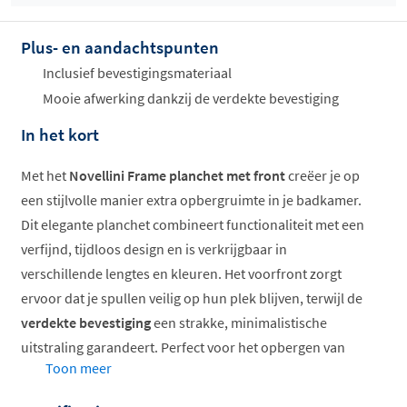
Plus- en aandachtspunten
Offertes
Inclusief bevestigingsmateriaal
ophalen...
Mooie afwerking dankzij de verdekte bevestiging
In het kort
Met het
Novellini Frame planchet met front
creëer je op
een stijlvolle manier extra opbergruimte in je badkamer.
Dit elegante planchet combineert functionaliteit met een
verfijnd, tijdloos design en is verkrijgbaar in
verschillende lengtes en kleuren. Het voorfront zorgt
ervoor dat je spullen veilig op hun plek blijven, terwijl de
verdekte bevestiging
een strakke, minimalistische
uitstraling garandeert. Perfect voor het opbergen van
Toon meer
handdoeken, toiletartikelen of decoratie.