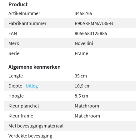
Product
chroom, wit of zwart maakt het mogelijk om het
planchet naadloos te laten aansluiten bij je overige
Artikelnummer
3458765
badkameraccessoires.
Fabrikantnummer
R90AKFMMA135-B
EAN
8056583125885
Merk
Novellini
Serie
Frame
Algemene kenmerken
Lengte
35 cm
Diepte
Uitleg
10,9 cm
Hoogte
8,5 cm
Kleur planchet
Matchroom
Kleur frame
Mat chroom
Met bevestigingsmateriaal
Verdekte bevestiging