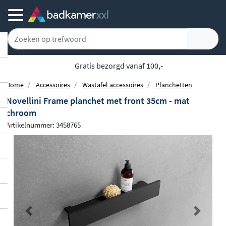
Achteraf of gespreid betalen
Home
Accessoires
Wastafel accessoires
Planchetten
Novellini Frame planchet met front 35cm - mat
chroom
Artikelnummer: 3458765
Previous
Next