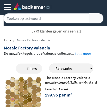
5779 klanten geven ons een 9.1
Home
Mosaic Factory Valencia
Mosaic Factory Valencia
De mozaïek tegels uit de Valencia collectie
...
Lees meer
van The Mosaic Factory zijn stijlvolle tegel
s van glasmozaïek. Het mozaïek bestaat v
Filters
oor 87% uit gerecycled glas en is daarom
The Mosaic Factory Valencia
een duurzame keuze. De collectie is verkri
mozaïektegel 4,3x5cm - Mustard
jgbaar in twee varianten: een mix van mat
matt/glossy
Levertijd: 1 week
en glanzend of alleen mat. Daarnaast heb
2
199,95 per m
je keuze uit verschillende trendy kleuren.
Bekijk de mozaïek tegels uit de Valencia c