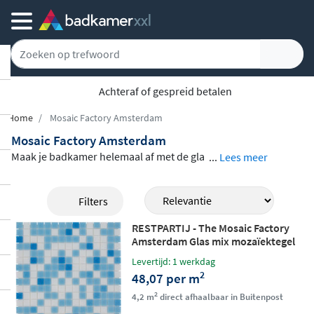
Achteraf of gespreid betalen
Home
Mosaic Factory Amsterdam
Mosaic Factory Amsterdam
Maak je badkamer helemaal af met de gla
...
Lees meer
smozaïek tegels van The Mosaic Factory ui
t de serie Amsterdam. De serie bestaat uit
Filters
tegels in bijna zeventig kleuren. De Amste
RESTPARTIJ - The Mosaic Factory
rdam-collectie heeft een Italiaanse look, d
Amsterdam Glas mix mozaïektegel
oordat het is gemaakt van pastaglas met e
2x2cm - Light Blue matt
Levertijd: 1 werkdag
en klassieke, vierkante vorm. Bekijk de stij
2
48,07 per m
lvolle tegels hieronder.
2
4,2 m
direct afhaalbaar in Buitenpost