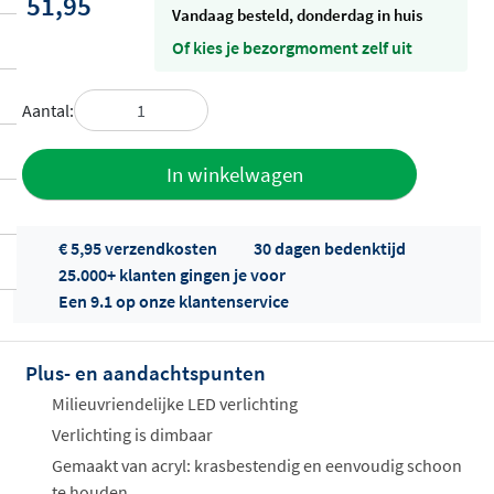
51,95
vandaag besteld, donderdag in huis
Of kies je bezorgmoment zelf uit
Aantal:
Toevoegen
In winkelwagen
aan offerte
€ 5,95 verzendkosten
30 dagen bedenktijd
25.000+ klanten gingen je voor
Een 9.1 op onze klantenservice
Plus- en aandachtspunten
Offertes
Milieuvriendelijke LED verlichting
ophalen...
Verlichting is dimbaar
Gemaakt van acryl: krasbestendig en eenvoudig schoon
te houden