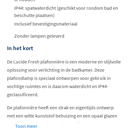
IP44: spatwaterdicht (geschikt voor rondom bad en
beschutte plaatsen)
Inclusief bevestigingsmateriaal
Zonder lampen geleverd
In het kort
De Lucide Fresh plafonnière is een moderne en stijlvolle
oplossing voor verlichting in de badkamer. Deze
plafondlamp is speciaal ontworpen voor gebruik in
vochtige ruimtes en is daarom waterdicht en IP44-
geclassificeerd.
De plafonnière heeft een strak en eigentijds ontwerp
met een witte kunststof behuizing en een opaal glazen
kap. De kap verspreidt het licht gelijkmatig en zorgt voor
Toon meer
een heldere en sfeervolle verlichting in de badkamer.