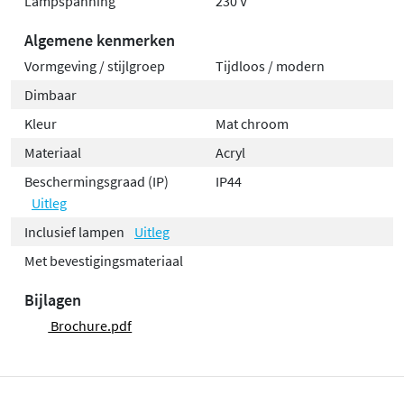
Lampspanning
230 V
Algemene kenmerken
Vormgeving / stijlgroep
Tijdloos / modern
Dimbaar
Kleur
Mat chroom
Materiaal
Acryl
Beschermingsgraad (IP)
IP44
Uitleg
Inclusief lampen
Uitleg
Met bevestigingsmateriaal
Bijlagen
Brochure.pdf