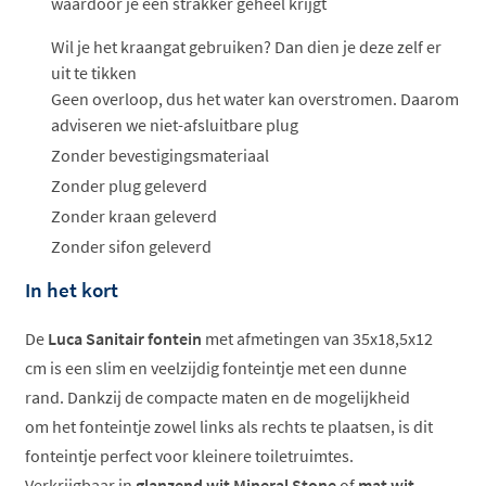
waardoor je een strakker geheel krijgt
Wil je het kraangat gebruiken? Dan dien je deze zelf er
uit te tikken
Geen overloop, dus het water kan overstromen. Daarom
adviseren we niet-afsluitbare plug
Zonder bevestigingsmateriaal
Zonder plug geleverd
Zonder kraan geleverd
Zonder sifon geleverd
In het kort
De
Luca Sanitair fontein
met afmetingen van 35x18,5x12
cm is een slim en veelzijdig fonteintje met een dunne
rand. Dankzij de compacte maten en de mogelijkheid
om het fonteintje zowel links als rechts te plaatsen, is dit
fonteintje perfect voor kleinere toiletruimtes.
Verkrijgbaar in
glanzend wit Mineral Stone
of
mat wit