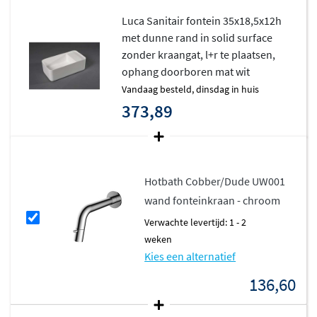
helemaal geen kraangat wilt.
Luca Sanitair fontein 35x18,5x12h
met dunne rand in solid surface
Hoogwaardige materialen met
zonder kraangat, l+r te plaatsen,
dunne rand
ophang doorboren mat wit
vandaag besteld, dinsdag in huis
De dunne rand geeft dit fonteintje een
moderne en
373,89
elegante uitstraling
. Het Mineral Stone met glanzende
gelcoating straalt luxe uit, terwijl het Solid Surface met
matte afwerking zorgt voor een warme en subtiele look.
Beide materialen zijn duurzaam, vlekbestendig en
Hotbath Cobber/Dude UW001
eenvoudig schoon te houden.
wand fonteinkraan - chroom
Compact en praktisch
Verwachte levertijd: 1 - 2
weken
Kies een alternatief
Met een breedte van slechts 35 cm is dit fonteintje ideaal
voor smalle toiletruimtes. Ondanks de compacte
136,60
afmetingen biedt het voldoende ruimte om je handen te