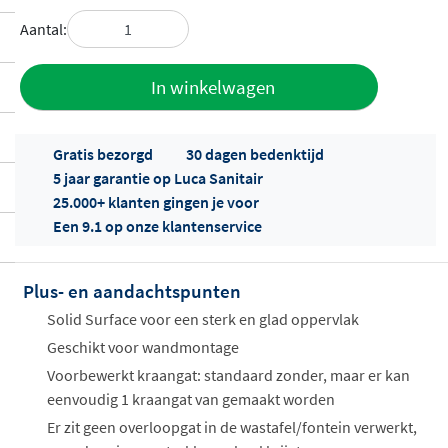
Aantal:
Toevoegen
In winkelwagen
aan offerte
Gratis bezorgd
30 dagen bedenktijd
5 jaar garantie op Luca Sanitair
25.000+ klanten gingen je voor
Een 9.1 op onze klantenservice
Plus- en aandachtspunten
Offertes
ophalen...
Solid Surface voor een sterk en glad oppervlak
Geschikt voor wandmontage
Voorbewerkt kraangat: standaard zonder, maar er kan
eenvoudig 1 kraangat van gemaakt worden
Er zit geen overloopgat in de wastafel/fontein verwerkt,