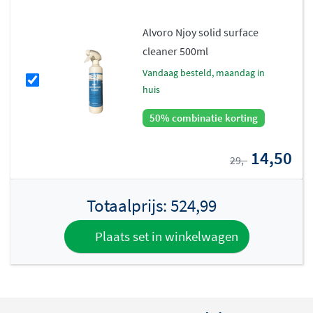
wassen. De rechthoekige vorm met afgeronde hoeken
zorgt voor een harmonieuze uitstraling die past bij
Alvoro Njoy solid surface
moderne badkamerstijlen.
cleaner 500ml
vandaag besteld, maandag in
huis
50% combinatie korting
14,50
29,-
Totaalprijs:
524,99
Plaats set in winkelwagen