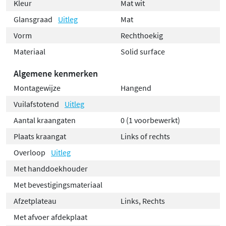
Kleur
Mat wit
Glansgraad
Uitleg
Mat
Vorm
Rechthoekig
Materiaal
Solid surface
Algemene kenmerken
Montagewijze
Hangend
Vuilafstotend
Uitleg
Aantal kraangaten
0 (1 voorbewerkt)
Plaats kraangat
Links of rechts
Overloop
Uitleg
Met handdoekhouder
Met bevestigingsmateriaal
Afzetplateau
Links, Rechts
Met afvoer afdekplaat