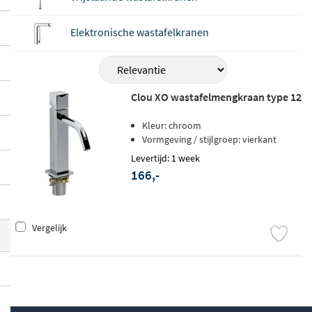
ze kraan
eenvoudig in gebruik
en geschikt
voor een enkel kraangat in je wastafel.
Elektronische wastafelkranen
Clou XO wastafelmengkraan type 12
Kleur: chroom
Vormgeving / stijlgroep: vierkant
Levertijd: 1 week
166,-
Vergelijk