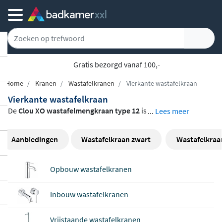
Gratis bezorgd vanaf 100,-
Home
Kranen
Wastafelkranen
Vierkante wastafelkraan
Vierkante wastafelkraan
De
Clou XO wastafelmengkraan type 12
is
...
Lees meer
een compacte, strakke kraan met een opv
allend
vierkant design
. Gemaakt van hoog
Aanbiedingen
Wastafelkraan zwart
Wastafelkraa
waardig messing en afgewerkt in tijdloos
chroom, past hij moeiteloos in elke mode
Opbouw wastafelkranen
rne badkamer. De vaste J-uitloop houdt h
et geheel overzichtelijk en ruimtebespare
Inbouw wastafelkranen
nd. Met zijn eengreepsbediening en aansl
uiting op zowel warm als koud water is de
Vrijstaande wastafelkranen