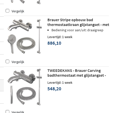
at alles goed op elkaar aansluit. Verkrijgb
Vergelijk
aar in diverse afwerkingen, van klassiek c
hroom tot mat zwart of geborsteld koper.
Brauer Stripe opbouw bad
thermostaatkraan glijstangset - met
3-standen handdouche - geborsteld
Bediening voor aan/uit: draaigreep
RVS PVD
Levertijd: 1 week
886,10
Vergelijk
TWEEDEKANS - Brauer Carving
badthermostaat met glijstangset -
staafhanddouche - chroom
Levertijd: 1 week
548,20
Vergelijk