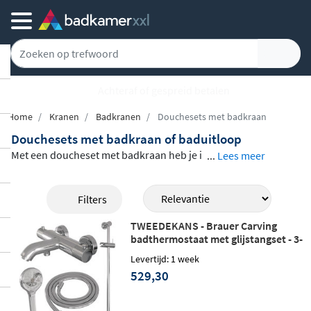
Achteraf of gespreid betalen
Home
Kranen
Badkranen
Douchesets met badkraan
Douchesets met badkraan of baduitloop
Met een doucheset met badkraan heb je i
...
Lees meer
n één pakket alles wat je nodig hebt om te
douchen én het bad te vullen.
Merken als
Filters
Hansgrohe, Grohe, Hotbath, Brauer en M
TWEEDEKANS - Brauer Carving
ay
bieden complete sets aan met een ther
badthermostaat met glijstangset - 3-
mostaatkraan of mengkraan, een hoofdd
standen handdouche - chroom
Levertijd: 1 week
ouche, handdouche, doucheslang en een
529,30
baduitloop. Zo hoef je de onderdelen niet
los bij elkaar te zoeken en weet je zeker d