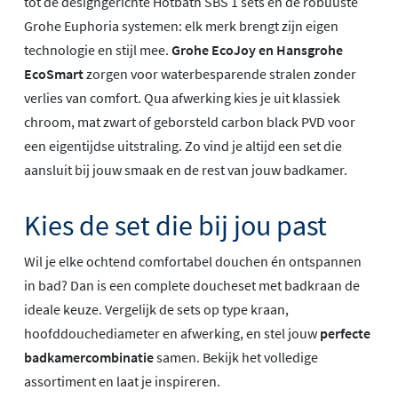
tot de designgerichte Hotbath SBS 1 sets en de robuuste
Grohe Euphoria systemen: elk merk brengt zijn eigen
technologie en stijl mee.
Grohe EcoJoy en Hansgrohe
EcoSmart
zorgen voor waterbesparende stralen zonder
verlies van comfort. Qua afwerking kies je uit klassiek
chroom, mat zwart of geborsteld carbon black PVD voor
een eigentijdse uitstraling. Zo vind je altijd een set die
aansluit bij jouw smaak en de rest van jouw badkamer.
Kies de set die bij jou past
Wil je elke ochtend comfortabel douchen én ontspannen
in bad? Dan is een complete doucheset met badkraan de
ideale keuze. Vergelijk de sets op type kraan,
hoofddouchediameter en afwerking, en stel jouw
perfecte
badkamercombinatie
samen. Bekijk het volledige
assortiment en laat je inspireren.