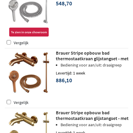
548,70
Te zien in onze showroom
Vergelijk
Brauer Stripe opbouw bad
thermostaatkraan glijstangset - met
3-standen handdouche - geborsteld
Bediening voor aan/uit: draaigreep
koper PVD
Levertijd: 1 week
886,10
Vergelijk
Brauer Stripe opbouw bad
thermostaatkraan glijstangset - met
3-standen handdouche - geborsteld
Bediening voor aan/uit: draaigreep
goud PVD
Levertijd: 1 week