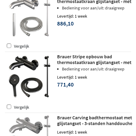
thermostaatkraan glijstangset - met
staafhanddouche - geborsteld RVS
Bediening voor aan/uit: draaigreep
PVD
Levertijd: 1 week
886,10
Vergelijk
Brauer Stripe opbouw bad
thermostaatkraan glijstangset - met
3-standen handdouche - mat zwart
Bediening voor aan/uit: draaigreep
Levertijd: 1 week
771,40
Vergelijk
Brauer Carving badthermostaat met
glijstangset - 3-standen handdouche
- chroom
Levertijd: 1 week