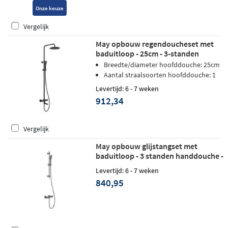
Onze keuze
Vergelijk
May opbouw regendoucheset met
baduitloop - 25cm - 3-standen
handdouche - mat zwart PED
Breedte/diameter hoofddouche: 25cm
Aantal straalsoorten hoofddouche: 1
Levertijd: 6 - 7 weken
912,34
Vergelijk
May opbouw glijstangset met
baduitloop - 3 standen handdouche -
Geborsteld carbon black PVD
Levertijd: 6 - 7 weken
840,95