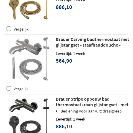
886,10
Vergelijk
Brauer Carving badthermostaat met
glijstangset - staafhanddouche -
chroom
Levertijd: 1 week
564,90
Vergelijk
Brauer Stripe opbouw bad
thermostaatkraan glijstangset - met
3-standen handdouche - geborsteld
Bediening voor aan/uit: draaigreep
gunmetal PVD
Levertijd: 1 week
886,10