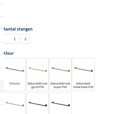
Aantal stangen
1
2
Kleur
Chroom
Geborsteld mat
Geborsteld mat
Geborsteld
goud PVD
koper PVD
metal black PVD