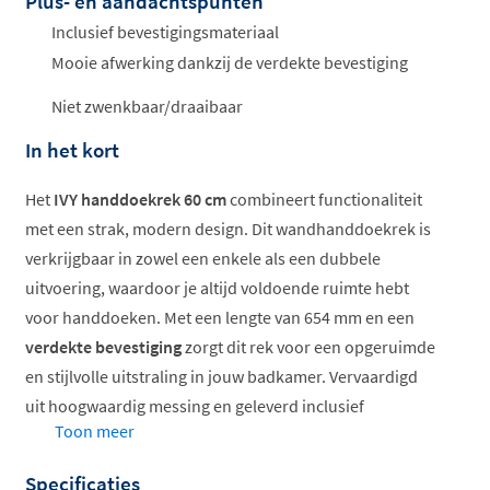
Plus- en aandachtspunten
Offertes
ophalen...
Inclusief bevestigingsmateriaal
Mooie afwerking dankzij de verdekte bevestiging
Niet zwenkbaar/draaibaar
In het kort
Het
IVY handdoekrek 60 cm
combineert functionaliteit
met een strak, modern design. Dit wandhanddoekrek is
verkrijgbaar in zowel een enkele als een dubbele
uitvoering, waardoor je altijd voldoende ruimte hebt
voor handdoeken. Met een lengte van 654 mm en een
verdekte bevestiging
zorgt dit rek voor een opgeruimde
en stijlvolle uitstraling in jouw badkamer. Vervaardigd
uit hoogwaardig messing en geleverd inclusief
Toon meer
bevestigingsmateriaal.
Specificaties
Enkel of dubbel handdoekrek