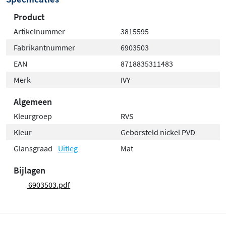
Hoogwaardige kwaliteit en
Product
duurzaamheid
Artikelnummer
3815595
Fabrikantnummer
6903503
De overloopring is gemaakt met oog voor kwaliteit en
EAN
8718835311483
duurzaamheid. De verschillende afwerkingen zijn
zorgvuldig aangebracht en bestand tegen vocht en
Merk
IVY
dagelijks gebruik. Dit betekent dat de ring zijn mooie
Algemeen
uitstraling behoudt, ook na langere tijd. Zo geniet je van
Kleurgroep
RVS
een verzorgde badkamer waarin elk detail klopt.
Kleur
Geborsteld nickel PVD
Glansgraad
Uitleg
Mat
Bijlagen
6903503.pdf