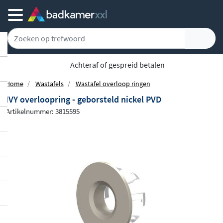
5779 klanten geven ons een 9.1
Home
Wastafels
Wastafel overloop ringen
IVY overloopring - geborsteld nickel PVD
Artikelnummer: 3815595