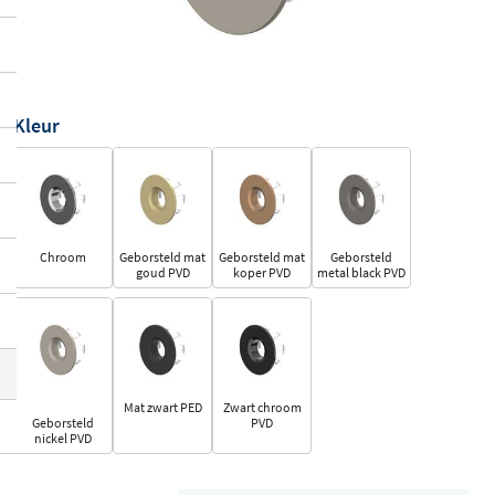
Kleur
Chroom
Geborsteld mat
Geborsteld mat
Geborsteld
goud PVD
koper PVD
metal black PVD
Mat zwart PED
Zwart chroom
Geborsteld
PVD
nickel PVD