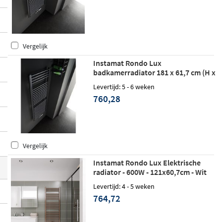
dat past bij de ruimte en het verwarmings
vermogen dat je nodig hebt. Alle modelle
n zijn voorzien van een
duurzame roestw
Vergelijk
erende afwerking
en worden compleet ge
leverd met bevestigingsmateriaal en ontlu
Instamat Rondo Lux
badkamerradiator 181 x 61,7 cm (H x
chter.
L) wit
Levertijd: 5 - 6 weken
760,28
Vergelijk
Instamat Rondo Lux Elektrische
radiator - 600W - 121x60,7cm - Wit
Levertijd: 4 - 5 weken
764,72