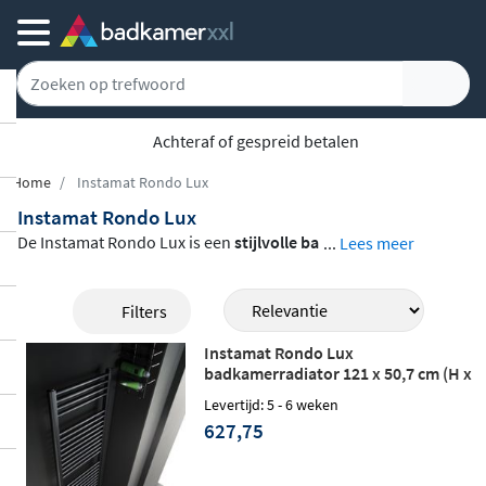
5779 klanten geven ons een 9.1
Home
Instamat Rondo Lux
Instamat Rondo Lux
De Instamat Rondo Lux is een
stijlvolle ba
...
Lees meer
dkamerradiator
met een herkenbaar ont
werp van D-vormige collectorbuizen en ro
Filters
nde horizontale elementen. Dit geeft de ra
Instamat Rondo Lux
diator een moderne, tijdloze uitstraling di
badkamerradiator 121 x 50,7 cm (H x
e in elke badkamer opvalt. Het assortimen
L) soft mat zwart
Levertijd: 5 - 6 weken
t omvat zowel
cv-radiatoren als elektrisch
627,75
e uitvoeringen
, in verschillende hoogtes e
n breedtes, zodat je altijd een model vindt