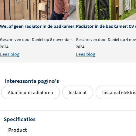
Deze radiator is vervaardigd uit
hoogwaardig
aluminium
, een materiaal dat bekend staat om zijn
Wel of geen radiator in de badkamer: is het nodig?
Radiator in de badkamer: CV o
uitstekende warmtegeleidende eigenschappen.
Aluminium warmt snel op en geeft de warmte efficiënt af
Geschreven door Daniel op 8 november
Geschreven door Daniel op 4 no
aan de ruimte, waardoor je snel en comfortabel geniet
2024
2024
Lees blog
Lees blog
van een aangename temperatuur. Bovendien is
aluminium licht en duurzaam, wat zorgt voor een lange
levensduur.
Interessante pagina's
Plug & play installatie
Aluminium radiatoren
Instamat
Instamat elektri
De elektrische uitvoering maakt installatie eenvoudig: je
sluit de radiator aan op een stopcontact en de
ingebouwde regeling zorgt voor de rest. Geen
Specificaties
ingewikkelde leidingwerk of dure installatiekosten. De
Product
radiator wordt geleverd inclusief bevestigingsmateriaal,