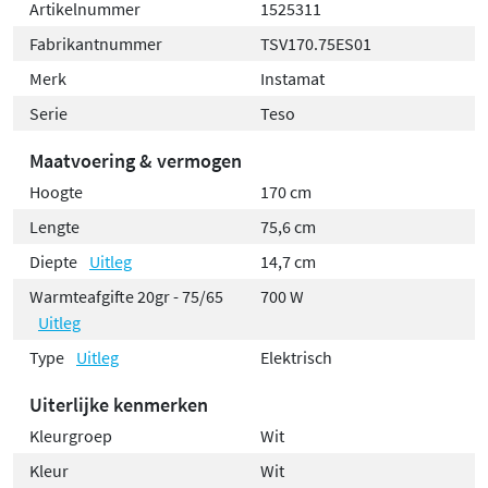
Artikelnummer
1525311
zodat je direct kunt starten met de montage aan de
Fabrikantnummer
TSV170.75ES01
wand.
Merk
Instamat
Serie
Teso
Maatvoering & vermogen
Hoogte
170 cm
Lengte
75,6 cm
Diepte
Uitleg
14,7 cm
Warmteafgifte 20gr - 75/65
700 W
Uitleg
Type
Uitleg
Elektrisch
Uiterlijke kenmerken
Kleurgroep
Wit
Kleur
Wit