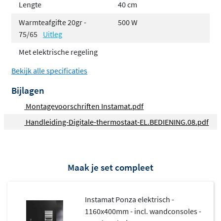
Lengte
40 cm
Elektrische uitvoering met regeling
Warmteafgifte 20gr -
500 W
Inclusief wandconsoles en ontluchting
75/65
Uitleg
Verkrijgbaar in verschillende maten
Met elektrische regeling
Voorzien van poeder-epoxylaag
Bekijk alle specificaties
Stijlvol en functioneel design
Bijlagen
De Ponza onderscheidt zich door zijn
strakke, moderne
Montagevoorschriften Instamat.pdf
vormgeving
met rechthoekige horizontale elementen
Handleiding-Digitale-thermostaat-EL.BEDIENING.08.pdf
van 20mm x 15mm die symmetrisch over de radiator zijn
verdeeld. Deze doordachte opbouw zorgt niet alleen
voor een aantrekkelijk uiterlijk, maar ook voor een
efficiënte warmteverdeling door de ruimte. Het resultaat
Maak je set compleet
is een radiator die zowel als verwarmingselement als
designobject fungeert.
Instamat Ponza elektrisch -
Elektrisch verwarmingscomfort
1160x400mm - incl. wandconsoles -