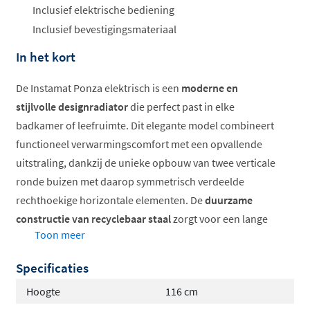
ophalen...
Inclusief elektrische bediening
Inclusief bevestigingsmateriaal
In het kort
De Instamat Ponza elektrisch is een
moderne en
stijlvolle designradiator
die perfect past in elke
badkamer of leefruimte. Dit elegante model combineert
functioneel verwarmingscomfort met een opvallende
uitstraling, dankzij de unieke opbouw van twee verticale
ronde buizen met daarop symmetrisch verdeelde
rechthoekige horizontale elementen. De
duurzame
constructie van recyclebaar staal
zorgt voor een lange
Toon meer
levensduur en draagt bij aan een duurzame
woonomgeving.
Specificaties
Moderne, symmetrische vormgeving
Hoogte
116 cm
Gemaakt van recyclebaar staal