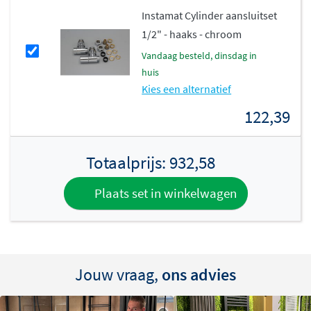
Roestvrij staal voor langdurig
Instamat Cylinder aansluitset
1/2" - haaks - chroom
gebruik
vandaag besteld, dinsdag in
Dankzij het
roestvrije stalen materiaal
is deze radiator
huis
Kies een alternatief
uitermate geschikt voor de badkamer, waar vocht en
temperatuurwisselingen aan de orde van de dag zijn.
122,39
Het materiaal is niet alleen bestand tegen vocht, maar
ook eenvoudig schoon te houden. De matte afwerking
Totaalprijs:
932,58
van het geborstelde RVS geeft een warme, eigentijdse
uitstraling, terwijl het gepolijste RVS zorgt voor een
Plaats set in winkelwagen
glanzende, luxe look.
Jouw vraag,
ons advies