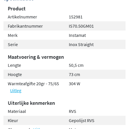
Product
Artikelnummer
152981
Fabrikantnummer
IS70.50GM01
Merk
Instamat
Serie
Inox Straight
Maatvoering & vermogen
Lengte
50,5 cm
Hoogte
73 cm
Warmteafgifte 20gr - 75/65
304 W
Uitleg
Uiterlijke kenmerken
Materiaal
RVS
Kleur
Gepolijst RVS