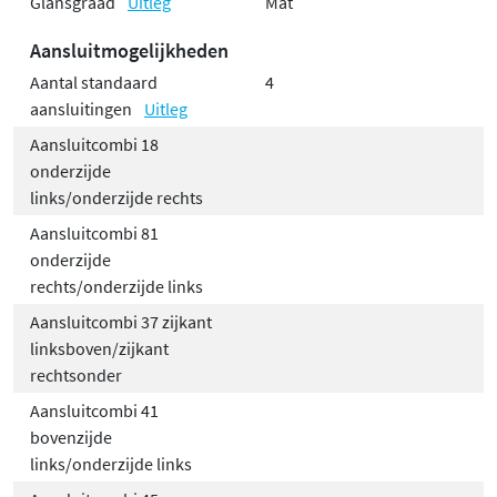
Glansgraad
Uitleg
Mat
Aansluitmogelijkheden
Aantal standaard
4
aansluitingen
Uitleg
Aansluitcombi 18
onderzijde
links/onderzijde rechts
Aansluitcombi 81
onderzijde
rechts/onderzijde links
Aansluitcombi 37 zijkant
linksboven/zijkant
rechtsonder
Aansluitcombi 41
bovenzijde
links/onderzijde links