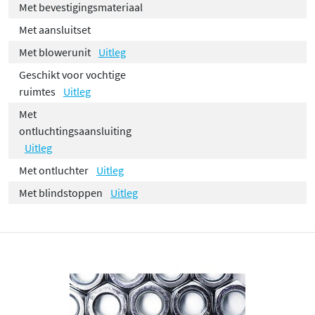
Met bevestigingsmateriaal
Met aansluitset
Met blowerunit
Uitleg
Geschikt voor vochtige
ruimtes
Uitleg
Met
ontluchtingsaansluiting
Uitleg
Met ontluchter
Uitleg
Met blindstoppen
Uitleg