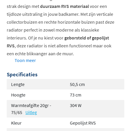
strak design met
duurzaam RVS materiaal
voor een
tijdloze uitstraling in jouw badkamer. Met zijn verticale
collectorbuizen en rechte horizontale buizen past deze
radiator perfect in zowel moderne als klassieke
interieurs. Of je nu kiest voor
geborsteld of gepolijst
RVS
, deze radiator is niet alleen functioneel maar ook
een echte blikvanger aan de muur.
Toon meer
Gemaakt van hoogwaardig RVS
Specificaties
Verkrijgbaar in twee stijlvolle uitvoeringen
Inclusief ontluchtingsventiel en ophangmateriaal
Lengte
50,5 cm
Standaard voorzien van 6 aansluitingen
Hoogte
73 cm
Geschikt voor vochtige ruimtes
Warmteafgifte 20gr -
304 W
Praktisch en gebruiksvriendelijk
75/65
Uitleg
Kleur
Gepolijst RVS
Deze radiator is standaard uitgerust met
zes