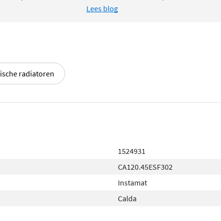
Lees blog
rische radiatoren
1524931
CA120.45ESF302
Instamat
Calda