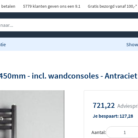
d betalen
5779 klanten geven ons een 9.1
Gratis bezorgd vanaf 100,-*
tie
Show
450mm - incl. wandconsoles - Antraciet
721,22
Adviespr
Je bespaart:
127,28
Aantal: