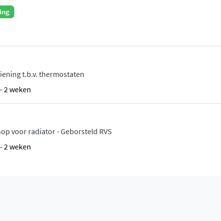
ing
ening t.b.v. thermostaten
1 - 2 weken
p voor radiator - Geborsteld RVS
1 - 2 weken