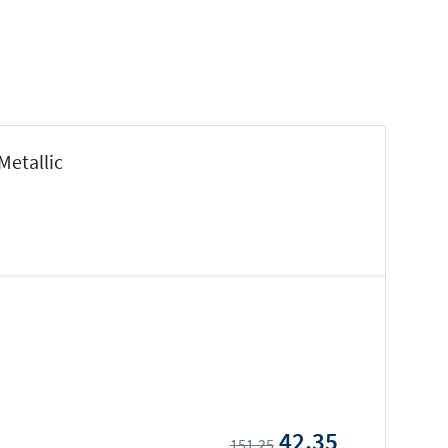
Metallic
42,35
151,25