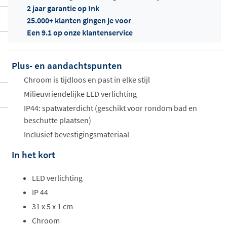
2 jaar garantie op Ink
25.000+ klanten gingen je voor
Een 9.1 op onze klantenservice
Plus- en aandachtspunten
Offertes
ophalen...
Chroom is tijdloos en past in elke stijl
Milieuvriendelijke LED verlichting
IP44: spatwaterdicht (geschikt voor rondom bad en
beschutte plaatsen)
Inclusief bevestigingsmateriaal
In het kort
LED verlichting
IP 44
31 x 5 x 1 cm
Chroom