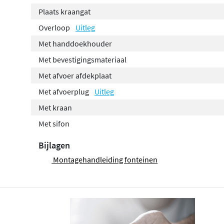
Plaats kraangat
Overloop
Uitleg
Met handdoekhouder
Met bevestigingsmateriaal
Met afvoer afdekplaat
Met afvoerplug
Uitleg
Met kraan
Met sifon
Bijlagen
Montagehandleiding fonteinen