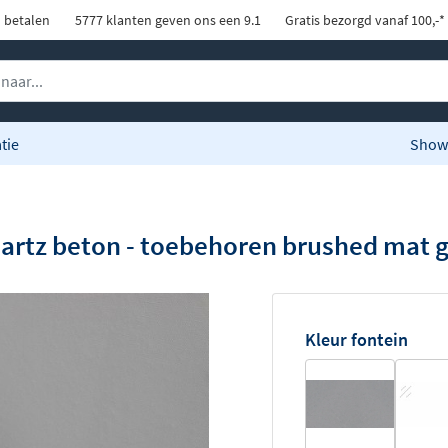
d betalen
5777 klanten geven ons een 9.1
Gratis bezorgd vanaf 100,-*
tie
Show
 quartz beton - toebehoren brushed mat 
Kleur fontein