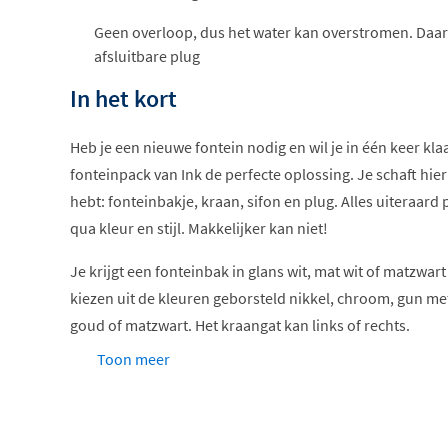
Geen overloop, dus het water kan overstromen. Daar
afsluitbare plug
In het kort
Heb je een nieuwe fontein nodig en wil je in één keer klaa
fonteinpack van Ink de perfecte oplossing. Je schaft hie
hebt: fonteinbakje, kraan, sifon en plug. Alles uiteraard
qua kleur en stijl. Makkelijker kan niet!
Je krijgt een fonteinbak in glans wit, mat wit of matzwar
kiezen uit de kleuren geborsteld nikkel, chroom, gun me
goud of matzwart. Het kraangat kan links of rechts.
Toon meer
Deze Versus fontein is 36cm breed, 18cm diep en 9 cm h