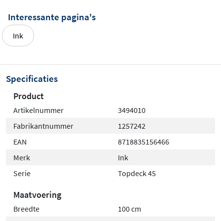
opbouwkommen
Interessante pagina's
De Topdeck serie is speciaal ontwikkeld om te
Ink
combineren met diverse opbouwkommen uit het Ink
assortiment. Hierdoor kun je
volledig naar eigen smaak
je ideale wastafelcombinatie samenstellen. De
Specificaties
hoogwaardige afwerking en duurzame materialen
Product
garanderen jarenlang gebruiksplezier in je badkamer,
Artikelnummer
3494010
ongeacht welke stijl je prefereert.
Fabrikantnummer
1257242
EAN
8718835156466
Merk
Ink
Serie
Topdeck 45
Maatvoering
Breedte
100 cm