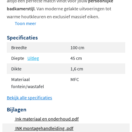
altijd een perfecte match vindt voor jouw
persoonlijke
badkamerstijl
. Van moderne gelakte uitvoeringen tot
warme houtkleuren en exclusief massief eiken.
Toon meer
Ruime keuze in materialen en kleuren
Specificaties
MDF gelakt, MFC of massief eiken
Breedtes van 60 tot 180 cm
Breedte
100 cm
Standaard diepte van 45 cm
Diepte
Uitleg
45 cm
Geschikt voor opbouwkommen
Dikte
1,6 cm
Drie materiaalsoorten voor elke
Materiaal
MFC
voorkeur
fontein/wastafel
Bekijk alle specificaties
Kies voor
gelakte MDF topbladen
in eigentijdse kleuren
zoals mat wit, mat zwart, mat antraciet, mat taupe of
Bijlagen
hoogglans wit voor een strakke, moderne uitstraling.
Ink materiaal en onderhoud.pdf
Verkies je een natuurlijke look? Dan zijn de MFC
INK montagehandleiding .pdf
varianten in diverse houtdecors zoals greige eiken,