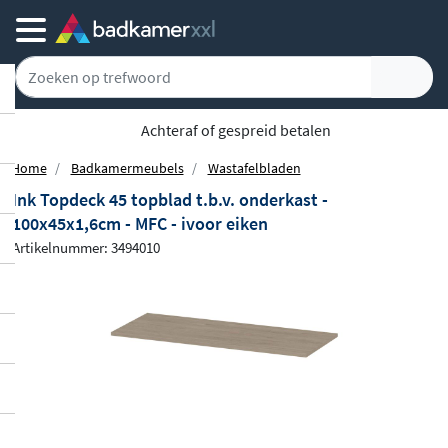
5779 klanten geven ons een 9.1
Home
Badkamermeubels
Wastafelbladen
Ink Topdeck 45 topblad t.b.v. onderkast -
100x45x1,6cm - MFC - ivoor eiken
Artikelnummer: 3494010