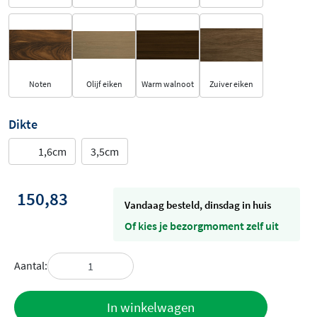
Noten
Olijf eiken
Warm walnoot
Zuiver eiken
Dikte
1,6cm
3,5cm
150,83
vandaag besteld, dinsdag in huis
Of kies je bezorgmoment zelf uit
Aantal:
Toevoegen
In winkelwagen
aan offerte