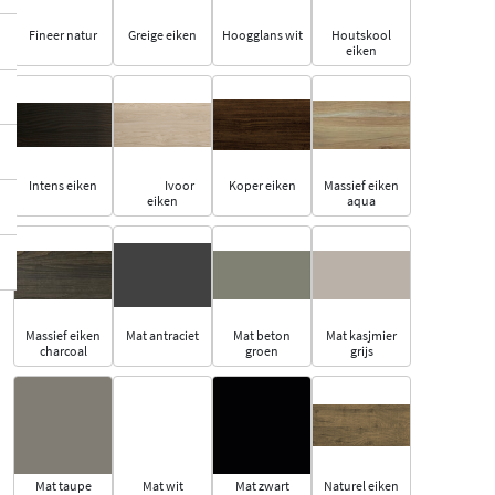
Fineer natur
Greige eiken
Hoogglans wit
Houtskool
eiken
Intens eiken
Ivoor
Koper eiken
Massief eiken
eiken
aqua
Massief eiken
Mat antraciet
Mat beton
Mat kasjmier
charcoal
groen
grijs
Mat taupe
Mat wit
Mat zwart
Naturel eiken