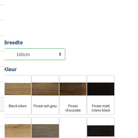
Breedte
Kleur
Blank eiken
Fineer ash grey
Fineer
Fineer matt
chocolate
intens black