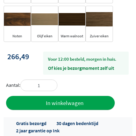
Noten
Olijf eiken
Warm walnoot
Zuiver eiken
266,49
voor 12:00 besteld, morgen in huis.
Of kies je bezorgmoment zelf uit
Aantal:
Toevoegen
In winkelwagen
aan offerte
Gratis bezorgd
30 dagen bedenktijd
2 jaar garantie op Ink