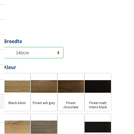
Breedte
Kleur
Blank eiken
Fineer ash grey
Fineer
Fineer matt
chocolate
intens black