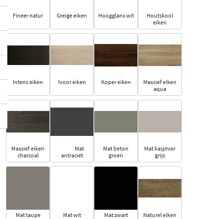
Fineer natur
Greige eiken
Hoogglans wit
Houtskool
eiken
Intens eiken
Ivoor eiken
Koper eiken
Massief eiken
aqua
Massief eiken
Mat
Mat beton
Mat kasjmier
charcoal
antraciet
groen
grijs
Mat taupe
Mat wit
Mat zwart
Naturel eiken