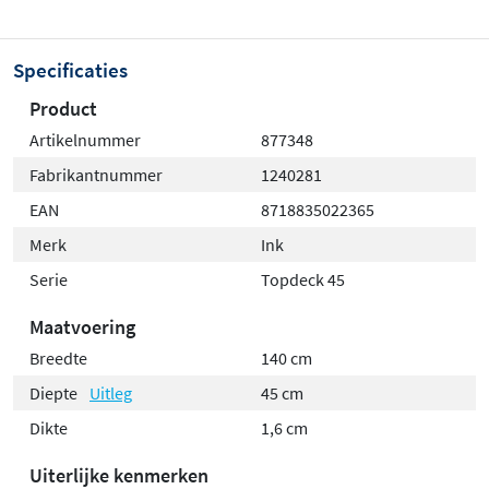
assortiment. Hierdoor kun je
volledig naar eigen smaak
je ideale wastafelcombinatie samenstellen. De
Specificaties
hoogwaardige afwerking en duurzame materialen
Product
garanderen jarenlang gebruiksplezier in je badkamer,
Artikelnummer
877348
ongeacht welke stijl je prefereert.
Fabrikantnummer
1240281
EAN
8718835022365
Merk
Ink
Serie
Topdeck 45
Maatvoering
Breedte
140 cm
Diepte
Uitleg
45 cm
Dikte
1,6 cm
Uiterlijke kenmerken