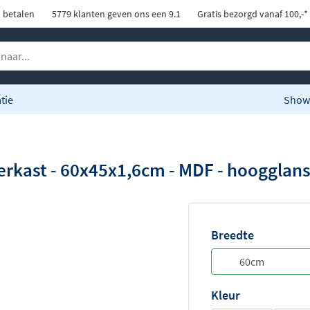
d betalen
5779 klanten geven ons een 9.1
Gratis bezorgd vanaf 100,-*
tie
Show
erkast - 60x45x1,6cm - MDF - hoogglans
Breedte
Kleur