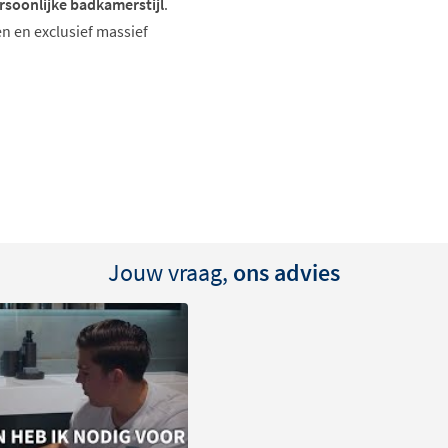
rsoonlijke badkamerstijl
.
n en exclusief massief
rkeur
Jouw vraag,
ons advies
zoals mat wit, mat zwart,
ke, moderne uitstraling.
en in diverse houtdecors
 eiken, intens eiken of
ook
massief eiken topbladen