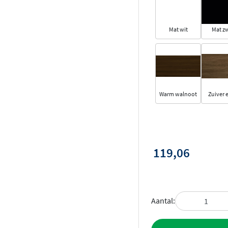
Mat wit
Mat z
Warm walnoot
Zuiver 
119,06
Aantal:
Toevoegen aan 