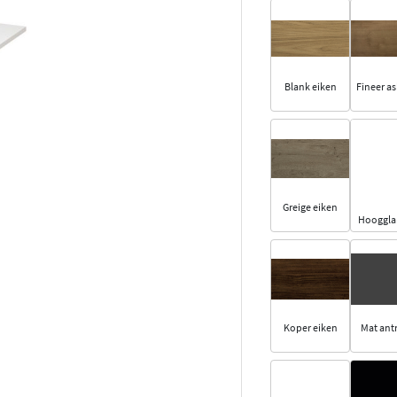
Blank eiken
Fineer as
Greige eiken
Hooggla
Koper eiken
Mat antr