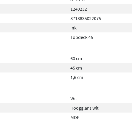
1240232
8718835022075
Ink
Topdeck 45
60 cm
45 cm
1,6 cm
Wit
Hoogglans wit
MDF