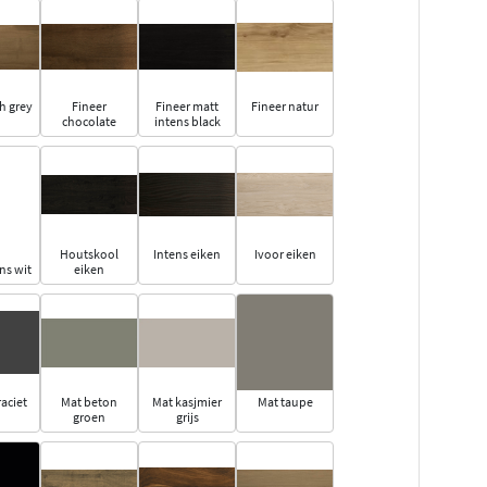
h grey
Fineer
Fineer matt
Fineer natur
chocolate
intens black
Houtskool
Intens eiken
Ivoor eiken
ns wit
eiken
aciet
Mat beton
Mat kasjmier
Mat taupe
groen
grijs