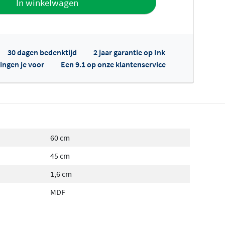
In winkelwagen
30 dagen bedenktijd
2 jaar garantie op Ink
ingen je voor
Een 9.1 op onze klantenservice
fertes ophalen...
60 cm
45 cm
1,6 cm
MDF