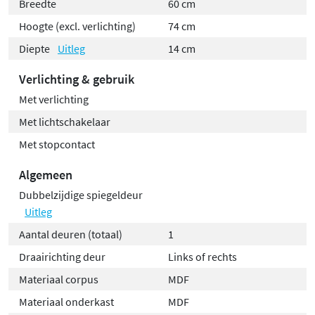
Breedte
60 cm
Dankzij de grotere hoogte biedt deze uitvoering extra
Hoogte (excl. verlichting)
74 cm
opbergruimte, terwijl het stalen regaal zorgt voor een
Diepte
Uitleg
14 cm
luchtige, moderne uitstraling die de badkamer net dat
Verlichting & gebruik
beetje extra geeft.
Met verlichting
Voordelen op een rij:
Met lichtschakelaar
Met stopcontact
Extra hoge spiegelkast met aanvullend stalen
regaal
Algemeen
Dubbel gespiegelde deuren voor dagelijks
Dubbelzijdige spiegeldeur
gebruiksgemak
Uitleg
Verstelbare glazen planchetten voor flexibele
Aantal deuren (totaal)
1
indeling
Draairichting deur
Links of rechts
Geïntegreerde schakelaar en stopcontact
Materiaal corpus
MDF
Uit te breiden met sfeervolle LED-verlichting
Materiaal onderkast
MDF