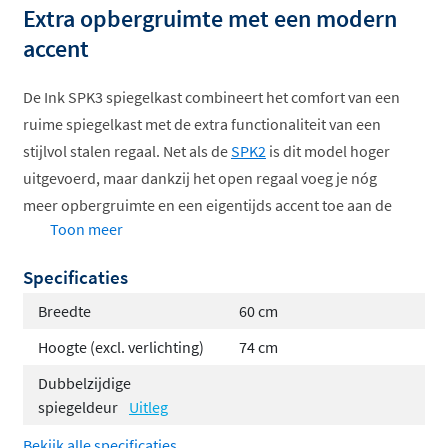
Extra opbergruimte met een modern
accent
De Ink SPK3 spiegelkast combineert het comfort van een
ruime spiegelkast met de extra functionaliteit van een
stijlvol stalen regaal. Net als de
SPK2
is dit model hoger
uitgevoerd, maar dankzij het open regaal voeg je nóg
meer opbergruimte en een eigentijds accent toe aan de
Toon meer
badkamer.
Overzicht en rust in de badkamer
Specificaties
Breedte
60 cm
Deze spiegelkast is ideaal voor wie houdt van overzicht
Hoogte (excl. verlichting)
74 cm
en gemak in het dagelijks gebruik. Achter de dubbel
gespiegelde deuren berg je al je badkamerproducten
Dubbelzijdige
netjes uit het zicht op, terwijl je alles toch direct bij de
spiegeldeur
Uitleg
hand hebt. Dat zorgt voor een opgeruimd wastafelblad
Bekijk alle specificaties