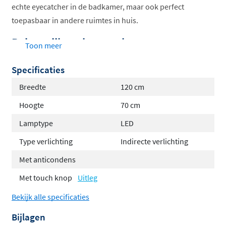
echte eyecatcher in de badkamer, maar ook perfect
toepasbaar in andere ruimtes in huis.
Belangrijkste kenmerken en
Toon meer
voordelen
Specificaties
Organische spiegel met vloeiende, natuurlijke
Breedte
120 cm
vorm
Hoogte
70 cm
Rondom indirecte LED verlichting met colour-
Lamptype
LED
changing (3000–6000K)
Inclusief spiegelverwarming (anticondens)
Type verlichting
Indirecte verlichting
Inclusief contactloze sensorschakelaar aan de
Met anticondens
onderzijde
Met touch knop
Uitleg
Verkrijgbaar in linker- en rechter uitvoering
Omkeerbaar te monteren
Bekijk alle specificaties
Aluminium kader verkrijgbaar in 5 kleuren,
Bijlagen
afgestemd op IVY kranen