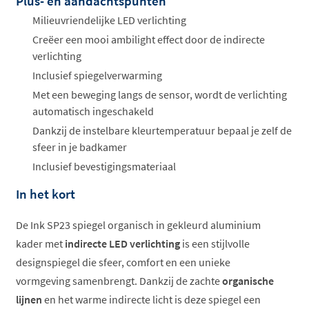
Plus- en aandachtspunten
Offertes
ophalen...
Milieuvriendelijke LED verlichting
Creëer een mooi ambilight effect door de indirecte
verlichting
Inclusief spiegelverwarming
Met een beweging langs de sensor, wordt de verlichting
automatisch ingeschakeld
Dankzij de instelbare kleurtemperatuur bepaal je zelf de
sfeer in je badkamer
Inclusief bevestigingsmateriaal
In het kort
De Ink SP23 spiegel organisch in gekleurd aluminium
kader met
indirecte LED verlichting
is een stijlvolle
designspiegel die sfeer, comfort en een unieke
vormgeving samenbrengt. Dankzij de zachte
organische
lijnen
en het warme indirecte licht is deze spiegel een