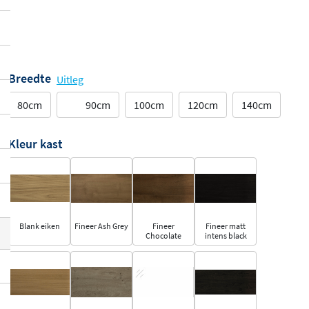
Breedte
Uitleg
80cm
90cm
100cm
120cm
140cm
Kleur kast
Blank eiken
Fineer Ash Grey
Fineer
Fineer matt
Chocolate
intens black