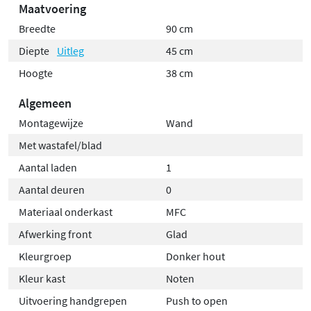
Maatvoering
spatwater, maar mogen niet langdurig vochtig blijven.
Reinig met een droge of licht vochtige zachte doek en
Breedte
90 cm
een mild schoonmaakmiddel; droog altijd na. Vermijd
Diepte
Uitleg
45 cm
schurende, zure, vethoudende of
Hoogte
38 cm
oplosmiddelhoudende middelen. Chemicaliën zoals
Algemeen
ontkalkers of haarverf moeten direct worden
verwijderd. Krassen in gelakte oppervlakken maken het
Montagewijze
Wand
materiaal gevoeliger voor water, dus wees extra
Met wastafel/blad
voorzichtig om opzwelling te voorkomen.
Aantal laden
1
Aantal deuren
0
Materiaal onderkast
MFC
Afwerking front
Glad
Kleurgroep
Donker hout
Kleur kast
Noten
Uitvoering handgrepen
Push to open