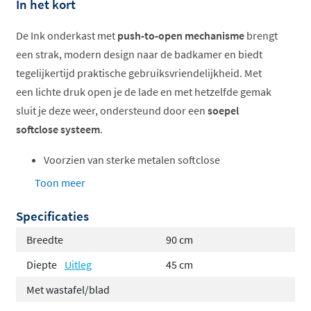
In het kort
De Ink onderkast met
push-to-open mechanisme
brengt
een strak, modern design naar de badkamer en biedt
tegelijkertijd praktische gebruiksvriendelijkheid. Met
een lichte druk open je de lade en met hetzelfde gemak
sluit je deze weer, ondersteund door een
soepel
softclose systeem
.
Voorzien van sterke metalen softclose
ladesystemen voor zowel enkele als
Toon meer
asymmetrische dubbele lades
Specificaties
Geschikt voor alle 45 cm diepe wastafels dankzij
het ondiepe 45 cm programma
Breedte
90 cm
Verkrijgbaar in diverse materialen en meer dan 25
Diepte
Uitleg
45 cm
kleuren
Met wastafel/blad
Keuze uit een enkele lade of twee lades voor extra