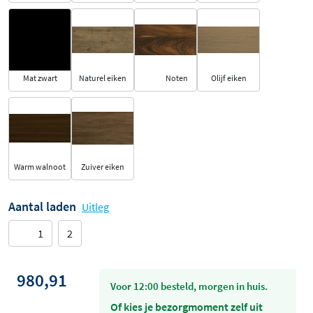
Mat zwart
Naturel eiken
Noten
Olijf eiken
Warm walnoot
Zuiver eiken
Aantal laden
Uitleg
1
2
980,91
voor 12:00 besteld, morgen in huis.
Of kies je bezorgmoment zelf uit