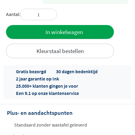
Aantal:
Toevoegen
In winkelwagen
aan offerte
Kleurstaal bestellen
Gratis bezorgd
30 dagen bedenktijd
2 jaar garantie op Ink
25.000+ klanten gingen je voor
Een 9.1 op onze klantenservice
Offertes
ophalen...
Plus- en aandachtspunten
Standaard zonder wastafel geleverd