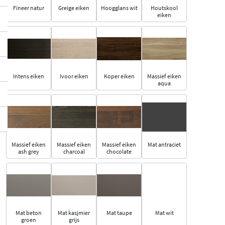
Fineer natur
Greige eiken
Hoogglans wit
Houtskool
eiken
Intens eiken
Ivoor eiken
Koper eiken
Massief eiken
aqua
Massief eiken
Massief eiken
Massief eiken
Mat antraciet
ash grey
charcoal
chocolate
Mat beton
Mat kasjmier
Mat taupe
Mat wit
groen
grijs