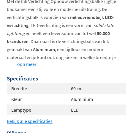
Met de Ink Verlichting Opbouw verlichtingsbalk krijgt je
badkamer een stijlvolle en moderne uitstraling. De
verlichtingsbalk is voorzien van
milieuvriendleijk LED-
verlichting
. LED-verlichting is een vorm van
solid state
lightning
en heeft een levensduur van tot wel
50.000
branduren
. Daarnaast is de verlichtingsbalk van Ink
gemaakt van
Aluminium
, een tijdloos en modern
materiaal en je kunt ook nog kiezen in welke breedte je
Toon meer
de verlichtingsbalk wilt hebben.
Specificaties
LED verlichtingsbalk
IP44
Breedte
60 cm
4200K
Kleur
Aluminium
Voor spiegels & spiegelkasten
Lamptype
LED
Bekijk alle specificaties