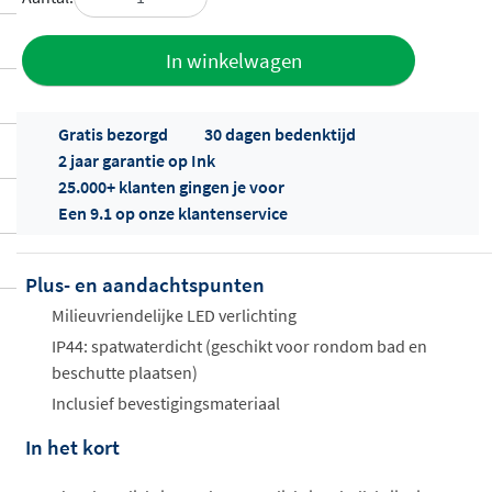
Toevoegen
In winkelwagen
aan offerte
Gratis bezorgd
30 dagen bedenktijd
2 jaar garantie op Ink
25.000+ klanten gingen je voor
Een 9.1 op onze klantenservice
Plus- en aandachtspunten
Offertes
ophalen...
Milieuvriendelijke LED verlichting
IP44: spatwaterdicht (geschikt voor rondom bad en
beschutte plaatsen)
Inclusief bevestigingsmateriaal
In het kort