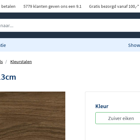
d betalen
5779 klanten geven ons een 9.1
Gratis bezorgd vanaf 100,-*
tie
Show
ls
Kleurstalen
x13cm
Kleur