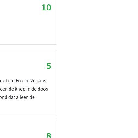
10
5
 de foto En een 2e kans
leen de knop in de doos
ond dat alleen de
8