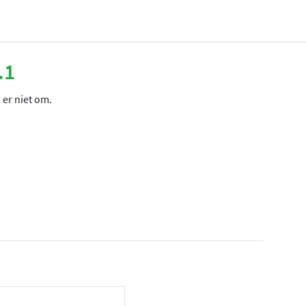
.1
 er niet om.