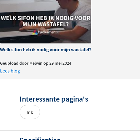
indruk, maar het eindproduct kan altijd net een fractie a
Perfect voor iedereen die zeker wil zijn van de juiste kle
Welk sifon heb ik nodig voor mijn wastafel?
Geüpload door Melwin op 29 mei 2024
Lees blog
Interessante pagina's
Ink