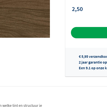
2,50
Toevoegen aan 
€ 5,95 verzendko
2 jaar garantie op
Een 9.1 op onze 
Of
n welke tint en structuur je