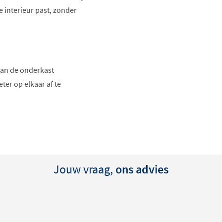
e interieur past, zonder
 van de onderkast
ter op elkaar af te
ijken wordt een stuk
ls goed kunt beoordelen
ubel of het vernieuwen van
Jouw vraag,
ons advies
en nauw overeen met het
n normaal. Zeker hout- en
 krijgt dus een betrouwbare