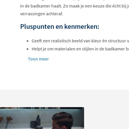
in de badkamer haalt. Zo maak je een keuze die écht bij j
verrassingen achteraf.
Pluspunten en kenmerken:
Geeft een realistisch beeld van kleur én structuur
Helpt je om materialen en stijlen in de badkamer be
stemmen
Toon meer
Handig bij twijfel tussen meerdere kleuren: vergel
eenvoudiger
Compact en duidelijk afgewerkt, zodat je de detai
Ideaal bij het plannen van een nieuw badkamerme
je huidige inrichting
Let op:
elke kleurstaal is uniek. De tint en textuur kom
uiteindelijke badkamermeubel, maar kleine variaties zij
kleurprocessen blijven nu eenmaal levend materiaal. Je