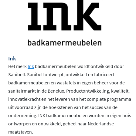
Elke kleurstaal is uniek en biedt een betrouwbare indruk
van de keramische slab. Houd er wel rekening mee dat
het uiteindelijke product iets kan afwijken van de staal,
bijvoorbeeld door lichtinval, formaat, andere print of
productiemethode. De staal is bedoeld als hulpmiddel
om zo dicht mogelijk bij de juiste keuze te komen.
Ink
Het merk
Ink
badkamermeubelen wordt ontwikkeld door
Sanibell. Sanibell ontwerpt, ontwikkelt en fabriceert
badkamermeubelen en wastafels in eigen beheer voor de
sanitairmarkt in de Benelux. Productontwikkeling, kwaliteit,
innovatiekracht en het leveren van het complete programma
uit voorraad zijn de hoekstenen van het succes van de
onderneming. INK badkamermeubelen worden in eigen huis
ontworpen en ontwikkeld, geheel naar Nederlandse
maatstaven.