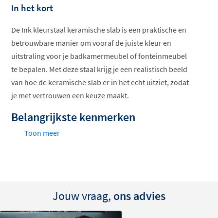
In het kort
Offertes
ophalen...
De Ink kleurstaal keramische slab is een praktische en
betrouwbare manier om vooraf de juiste kleur en
uitstraling voor je badkamermeubel of fonteinmeubel
te bepalen. Met deze staal krijg je een realistisch beeld
van hoe de keramische slab er in het echt uitziet, zodat
je met vertrouwen een keuze maakt.
Belangrijkste kenmerken
Toon meer
Kleurstaal van keramische slab wastafels en
topbladen
Afmeting circa 25 x 15 cm voor een goed beeld van
kleur en structuur
Jouw vraag,
ons advies
Geeft een realistische indruk van materiaal en
afwerking