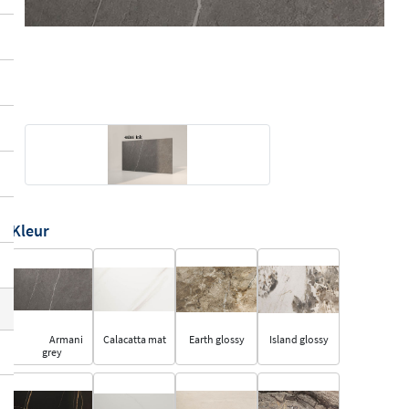
Kleur
Armani
Calacatta mat
Earth glossy
Island glossy
grey