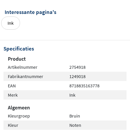
Perfect voor iedereen die zeker wil zijn van de juiste
Interessante pagina's
kleur in de badkamer.
Ink
Specificaties
Product
Artikelnummer
2754918
Fabrikantnummer
1249018
EAN
8718835163778
Merk
Ink
Algemeen
Kleurgroep
Bruin
Kleur
Noten