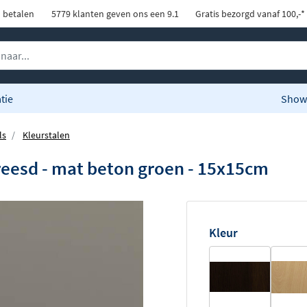
d betalen
5779 klanten geven ons een 9.1
Gratis bezorgd vanaf 100,-*
tie
Show
ls
Kleurstalen
freesd - mat beton groen - 15x15cm
Kleur