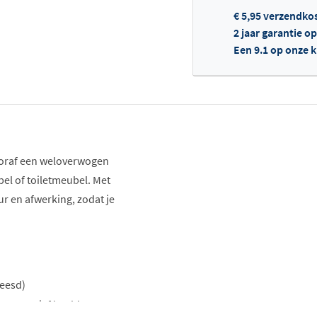
€ 5,95 verzendko
2 jaar garantie op
Een 9.1 op onze 
Of
vooraf een weloverwogen
el of toiletmeubel. Met
uur en afwerking, zodat je
reesd)
presentatief beeld