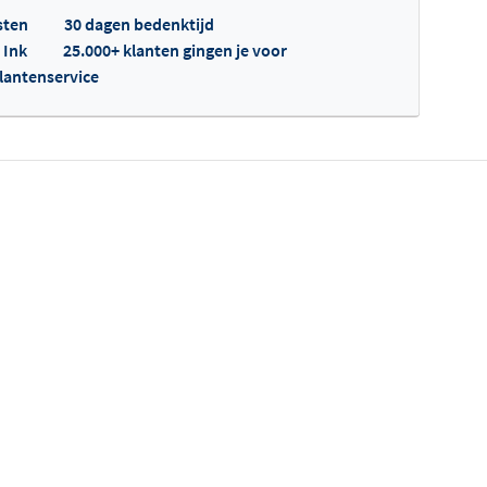
sten
30 dagen bedenktijd
 Ink
25.000+ klanten gingen je voor
klantenservice
fertes ophalen...