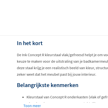
In het kort
De Ink Concept R kleurstaal vlak/gefreesd helpt je om 
keuze te maken voor de uitstraling van je badkamermeub
deze staal krijg je een realistisch beeld van kleur, struct
zeker weet dat het meubel past bij jouw interieur.
Belangrijkste kenmerken
Kleurstaal van Concept R onderkasten (vlak of gef
Afmeting circa 25 x 15 cm voor een duidelijk en re
Toon meer