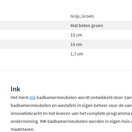
Grijs, Groen
Mat beton groen
15 cm
15 cm
1,7 cm
Ink
Het merk
Ink
badkamermeubelen wordt ontwikkeld door Sanibel
badkamermeubelen en wastafels in eigen beheer voor de sanit
innovatiekracht en het leveren van het complete programma u
onderneming. INK badkamermeubelen worden in eigen huis o
maatstaven.