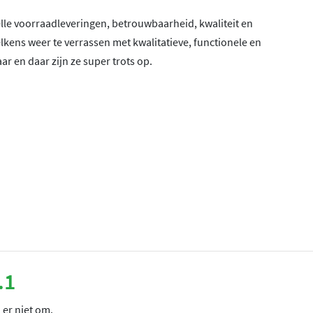
elle voorraadleveringen, betrouwbaarheid, kwaliteit en
elkens weer te verrassen met kwalitatieve, functionele en
ar en daar zijn ze super trots op.
.1
 er niet om.