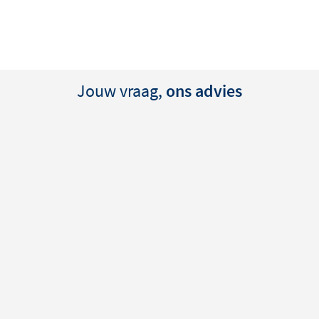
n
elijken
dkamer
ijn
Jouw vraag,
ons advies
rs overkomen dan in het
als het wordt toegepast op de
eld van zowel de tint als
 een gefreesde uitvoering met
e
 of een onderkast mooi
wastafel, topblad of
ast elkaar en zie je direct