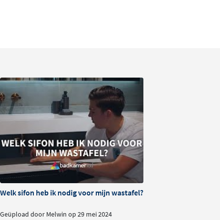
Laat kleur én structuur van het materiaal goed zie
Ideaal om verschillende kleuren met elkaar te verg
Handig bij het plannen of vernieuwen van een ba
Zie kleur en afwerking zoals ze echt z
Kleuren en structuren kunnen op een beeldscherm ande
echt. Met deze kleurstaal zie en voel je het materiaal zo
onderkast van het badkamermeubel. Je krijgt een goed be
de afwerking, of je nu kiest voor een strak vlak front of
meer diepte en karakter.
Zekerheid bij het samenstellen van j
badkamermeubel
Twijfel je tussen meerdere kleuren of wil je controleren
Welk sifon heb ik nodig voor mijn wastafel?
combineert met andere elementen in de badkamer, zoals 
Geüpload door Melwin op 29 mei 2024
tegels? Met deze kleurstaal leg je materialen eenvoudig na