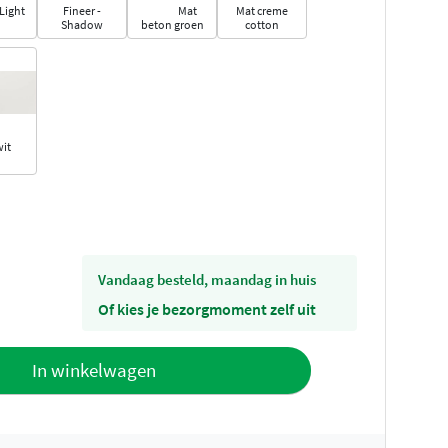
 Light
Fineer -
Mat
Mat creme
Shadow
beton groen
cotton
it
vandaag besteld, maandag in huis
Of kies je bezorgmoment zelf uit
offerte
In winkelwagen