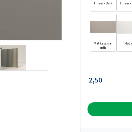
Fineer - Dark
Fineer -
Mat kasjmier
Mat w
grijs
2,50
Toevoegen aan 