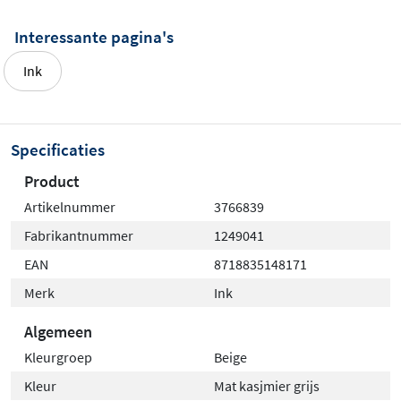
Perfect voor iedereen die zeker wil zijn van de juiste
Interessante pagina's
kleur in de badkamer.
Ink
Specificaties
Product
Artikelnummer
3766839
Fabrikantnummer
1249041
EAN
8718835148171
Merk
Ink
Algemeen
Kleurgroep
Beige
Kleur
Mat kasjmier grijs