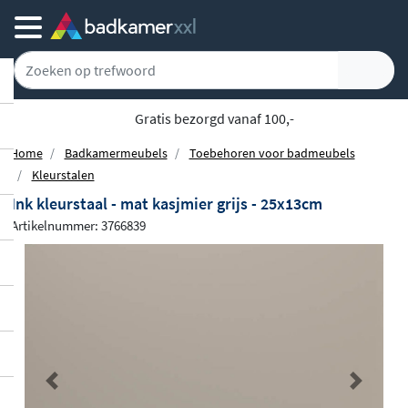
5779 klanten geven ons een 9.1
Home
Badkamermeubels
Toebehoren voor badmeubels
Kleurstalen
Ink kleurstaal - mat kasjmier grijs - 25x13cm
Artikelnummer: 3766839
Previous
Next