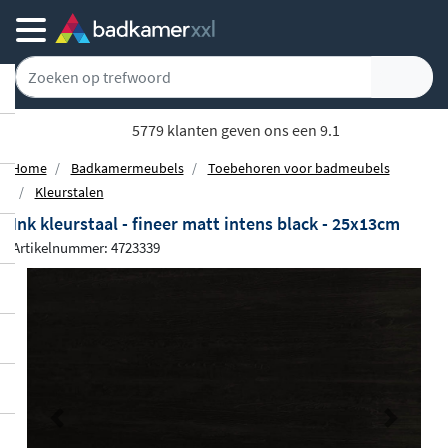
Gratis bezorgd vanaf 100,-
Home
Badkamermeubels
Toebehoren voor badmeubels
Kleurstalen
Ink kleurstaal - fineer matt intens black - 25x13cm
Artikelnummer: 4723339
Previous
Next