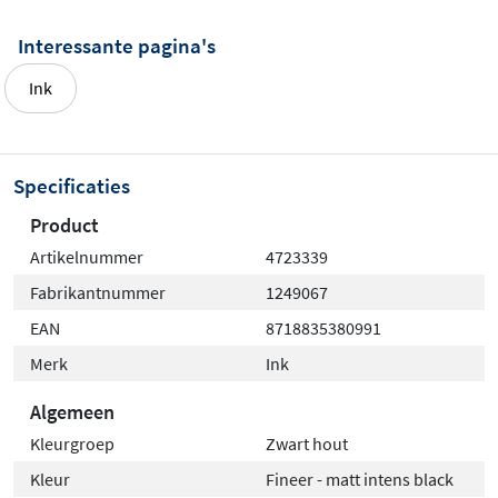
Perfect voor iedereen die zeker wil zijn van de juiste
Interessante pagina's
kleur in de badkamer.
Ink
Specificaties
Product
Artikelnummer
4723339
Fabrikantnummer
1249067
EAN
8718835380991
Merk
Ink
Algemeen
Kleurgroep
Zwart hout
Kleur
Fineer - matt intens black