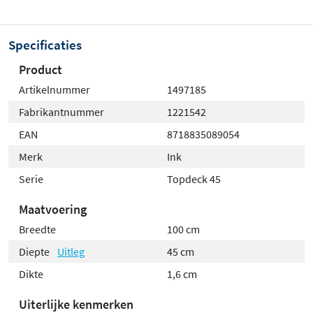
assortiment. Hierdoor kun je
volledig naar eigen smaak
je ideale wastafelcombinatie samenstellen. De
Specificaties
hoogwaardige afwerking en duurzame materialen
Product
garanderen jarenlang gebruiksplezier in je badkamer,
Artikelnummer
1497185
ongeacht welke stijl je prefereert.
Fabrikantnummer
1221542
EAN
8718835089054
Merk
Ink
Serie
Topdeck 45
Maatvoering
Breedte
100 cm
Diepte
Uitleg
45 cm
Dikte
1,6 cm
Uiterlijke kenmerken