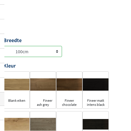
Breedte
Kleur
Blank eiken
Fineer
Fineer
Fineer matt
ash grey
chocolate
intens black