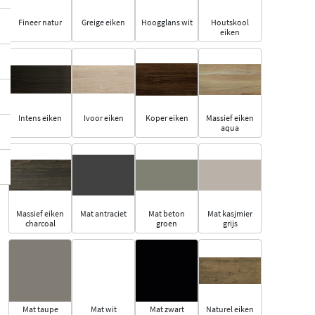
Fineer natur
Greige eiken
Hoogglans wit
Houtskool
eiken
Intens eiken
Ivoor eiken
Koper eiken
Massief eiken
aqua
Massief eiken
Mat antraciet
Mat beton
Mat kasjmier
charcoal
groen
grijs
Mat taupe
Mat wit
Mat zwart
Naturel eiken