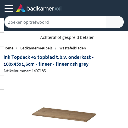
5779 klanten geven ons een 9.1
Home
Badkamermeubels
Wastafelbladen
Ink Topdeck 45 topblad t.b.v. onderkast -
100x45x1,6cm - fineer - fineer ash grey
Artikelnummer: 1497185