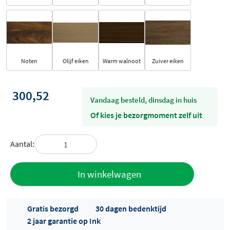
Noten
Olijf eiken
Warm walnoot
Zuiver eiken
300,52
vandaag besteld, dinsdag in huis
Of kies je bezorgmoment zelf uit
Aantal:
Toevoegen
In winkelwagen
aan offerte
Gratis bezorgd
30 dagen bedenktijd
2 jaar garantie op Ink