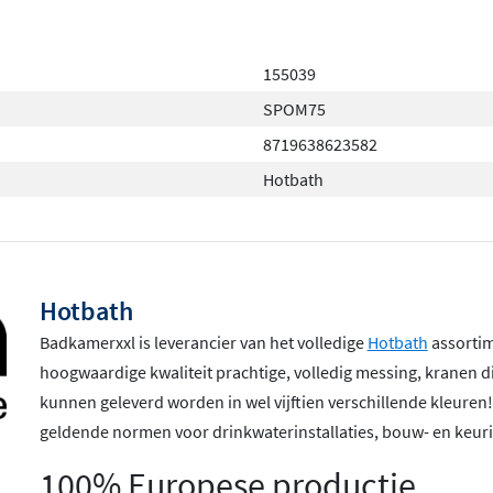
155039
SPOM75
8719638623582
Hotbath
Hotbath
Badkamerxxl is leverancier van het volledige
Hotbath
assortime
hoogwaardige kwaliteit prachtige, volledig messing, kranen 
kunnen geleverd worden in wel vijftien verschillende kleuren
geldende normen voor drinkwaterinstallaties, bouw- en keuri
100% Europese productie