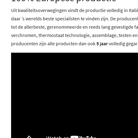
Uit kwaliteitsoverwegingen vindt de productie volledig in Ita
daar ’s werelds beste specialisten te vinden zijn. De produc
tot de allerbeste, gerenommeerde en reeds lang gevestigde f
verchromen, thermostaat technologie, assemblage, testen e
producenten zijn alle producten dan ook
5 jaar
volledig gega