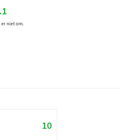
.1
 er niet om.
10