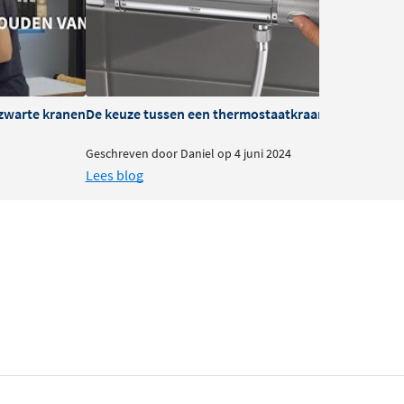
zwarte kranen
De keuze tussen een thermostaatkraan of mengkra
B
Geschreven door Daniel op 4 juni 2024
G
Lees blog
L