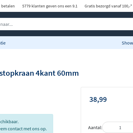
d betalen
5779 klanten geven ons een 9.1
Gratis bezorgd vanaf 100,-*
tie
Show
 stopkraan 4kant 60mm
38,99
schikbaar.
Aantal:
eem contact met ons op.