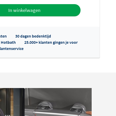
offerte
In winkelwagen
sten
30 dagen bedenktijd
p Hotbath
25.000+ klanten gingen je voor
klantenservice
fertes ophalen...