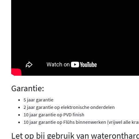
Garantie:
5 jaar garantie
2 jaar garantie op elektronische onderdelen
10 jaar garantie op PVD finish
10 jaar garantie op Flühs binnenwerken (vrijwel alle kr
Let op bij gebruik van wateronthar