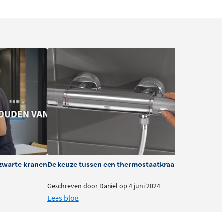
zwarte kranen
De keuze tussen een thermostaatkraan of mengkra
B
Geschreven door Daniel op 4 juni 2024
G
Lees blog
L