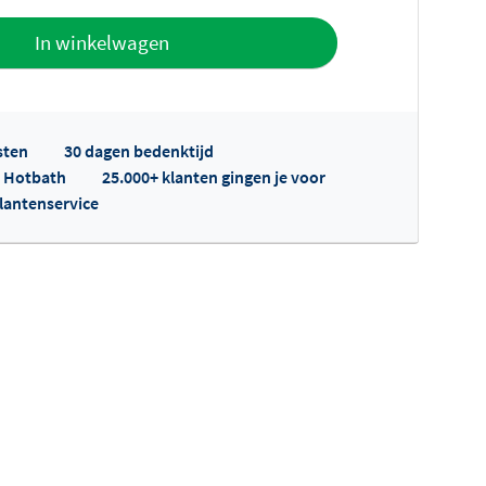
offerte
In winkelwagen
sten
30 dagen bedenktijd
p Hotbath
25.000+ klanten gingen je voor
klantenservice
fertes ophalen...