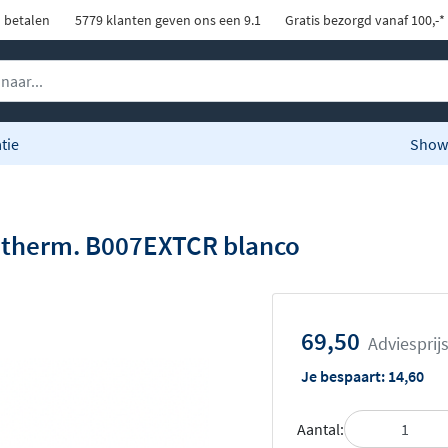
d betalen
5779 klanten geven ons een 9.1
Gratis bezorgd vanaf 100,-*
tie
Show
 therm. B007EXTCR blanco
69,50
Adviesprij
Je bespaart:
14,60
Aantal: