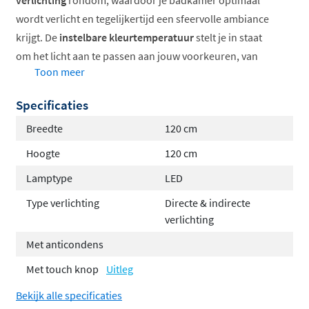
verlichting
rondom, waardoor je badkamer optimaal
wordt verlicht en tegelijkertijd een sfeervolle ambiance
krijgt. De
instelbare kleurtemperatuur
stelt je in staat
om het licht aan te passen aan jouw voorkeuren, van
Toon meer
warm en gezellig tot helder en fris.
Specificaties
Directe en indirecte verlichting rondom
Instelbare kleurtemperatuur voor elke sfeer
Breedte
120 cm
Anticondens functie voor helder zicht
Hoogte
120 cm
Verkrijgbaar in verschillende kleuren en formaten
Lamptype
LED
Elegante spiegellijst in diverse afwerkingen
Omkeerbaar te monteren
Type verlichting
Directe & indirecte
verlichting
De &More collectie van Hotbath
Met anticondens
De &More serie van Hotbath staat bekend om zijn
Met touch knop
Uitleg
veelzijdige accessoires en spiegels die design en
Bekijk alle specificaties
functionaliteit naadloos verenigen. Deze collectie biedt