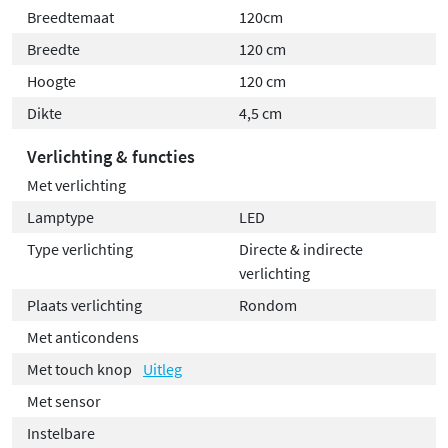
Breedtemaat
120cm
Flexibel te monteren
Breedte
120 cm
Hoogte
120 cm
De spiegel is
omkeerbaar
, wat betekent dat je zelf kunt
Dikte
4,5 cm
bepalen hoe je hem wilt ophangen. Dit biedt extra
flexibiliteit bij de inrichting van je badkamer. Het
Verlichting & functies
bevestigingsmateriaal wordt meegeleverd, zodat je de
Met verlichting
spiegel eenvoudig en stevig aan de wand kunt
Lamptype
LED
monteren.
Type verlichting
Directe & indirecte
verlichting
Plaats verlichting
Rondom
Met anticondens
Met touch knop
Uitleg
Met sensor
Instelbare