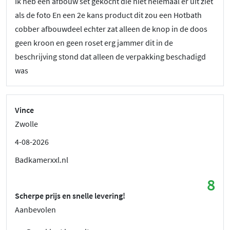
Ik heb een afbouw set gekocht die niet helemaal er uit ziet
als de foto En een 2e kans product dit zou een Hotbath
cobber afbouwdeel echter zat alleen de knop in de doos
geen kroon en geen roset erg jammer dit in de
beschrijving stond dat alleen de verpakking beschadigd
was
Vince
Zwolle
4-08-2026
Badkamerxxl.nl
8
Scherpe prijs en snelle levering!
Aanbevolen