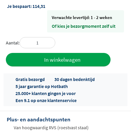
Je bespaart:
114,31
Verwachte levertijd: 1 - 2 weken
Of kies je bezorgmoment zelf uit
Aantal:
Toevoegen
In winkelwagen
aan offerte
Gratis bezorgd
30 dagen bedenktijd
5 jaar garantie op Hotbath
25.000+ klanten gingen je voor
Een 9.1 op onze klantenservice
Plus- en aandachtspunten
Offertes
ophalen...
Van hoogwaardig RVS (roestvast staal)