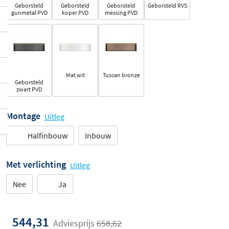
Geborsteld
Geborsteld
Geborsteld
Geborsteld RVS
gunmetal PVD
koper PVD
messing PVD
Mat wit
Tuscan bronze
Geborsteld
zwart PVD
Montage
Uitleg
Halfinbouw
Inbouw
Met verlichting
Uitleg
Nee
Ja
544,31
Adviesprijs
658,62