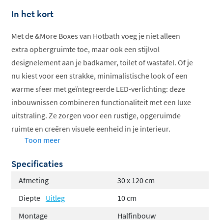
In het kort
Met de &More Boxes van Hotbath voeg je niet alleen
extra opbergruimte toe, maar ook een stijlvol
designelement aan je badkamer, toilet of wastafel. Of je
nu kiest voor een strakke, minimalistische look of een
warme sfeer met geïntegreerde LED-verlichting: deze
inbouwnissen combineren functionaliteit met een luxe
uitstraling. Ze zorgen voor een rustige, opgeruimde
ruimte en creëren visuele eenheid in je interieur.
Toon meer
Inbouw of halfinbouw
Specificaties
De &More Boxes zijn verkrijgbaar in twee varianten:
Afmeting
30 x 120 cm
volledig ingebouwd
of
zonder frame
.
Diepte
Uitleg
10 cm
Volledig ingebouwd
: naadloze integratie voor een
Montage
Halfinbouw