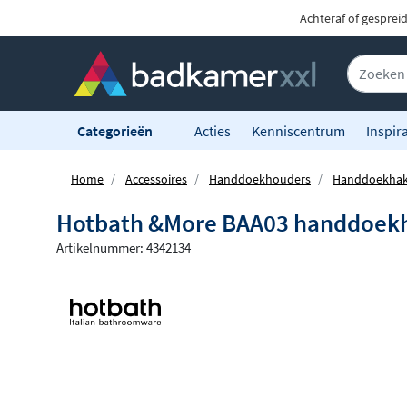
Achteraf of gesprei
Categorieën
Acties
Kenniscentrum
Inspira
Home
Accessoires
Handdoekhouders
Handdoekha
Hotbath &More BAA03 handdoekha
Artikelnummer: 4342134