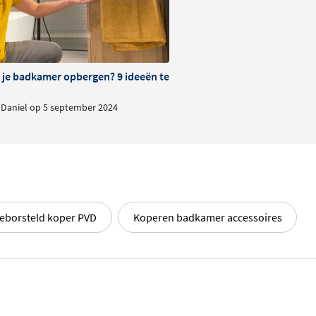
art of gunmetal, een
je badkamer opbergen? 9 ideeën ter inspiratie
 juist een warme sfeer met
Daniel op 5 september 2024
oeringen. Zo kun je jouw
e interieur.
llectie
van Hotbath, een
. Met zijn tijdloze ontwerp
eborsteld koper PVD
Koperen badkamer accessoires
j andere producten uit de
s geheel creëert.