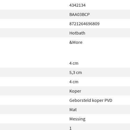
4342134
BAA03BCP
8721264696809
Hotbath
&More
4 cm
5,3 cm
4 cm
Koper
Geborsteld koper PVD
Mat
Messing
1