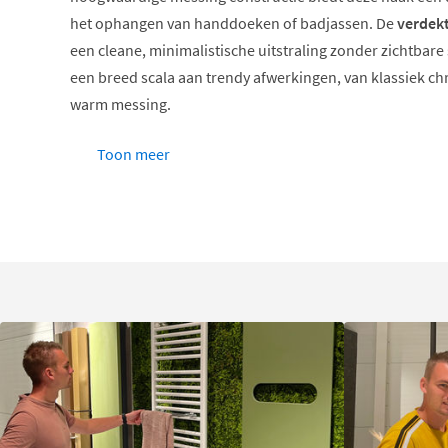
het ophangen van handdoeken of badjassen. De
verdekt
een cleane, minimalistische uitstraling zonder zichtbare
een breed scala aan trendy afwerkingen, van klassiek ch
warm messing.
Robuust messing materiaal
Toon meer
Verdekte bevestiging voor strak design
Compleet met montagemateriaal
Verkrijgbaar in vele kleuren
Compact formaat, groot gemak
Verdekte bevestiging voor een strak
De
verdekte montage
van de BAA03 handdoekhaak zorgt
een rustige, opgeruimde uitstraling behoudt. Er zijn gee
bevestigingspunten zichtbaar, waardoor de haak als het w
komen. Dit maakt het accessoire niet alleen functioneel