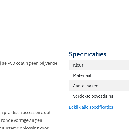
Specificaties
j de PVD coating een blijvende
Kleur
Materiaal
Aantal haken
Verdekte bevestiging
Bekijk alle specificaties
 en praktisch accessoire dat
e, ronde vormgeving en
 duurzame oplossing voor