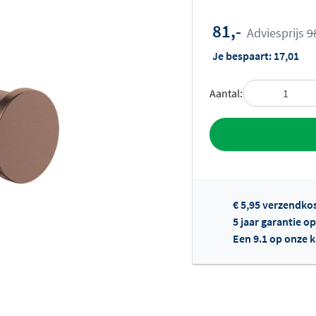
81,-
Adviesprijs
9
Je bespaart:
17,01
Aantal:
Toevoegen aan 
€ 5,95 verzendko
5 jaar garantie o
Een 9.1 op onze 
Of