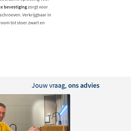
e bevestiging
zorgt voor
 schroeven. Verkrijgbaar in
room tot stoer zwart en
Jouw vraag,
ons advies
ke look
 ervoor dat je badkamer
n schroeven of
are uit de muur lijkt te
, maar ook een echte