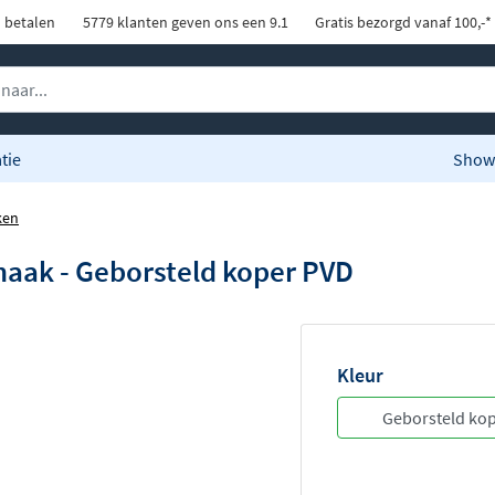
d betalen
5779 klanten geven ons een 9.1
Gratis bezorgd vanaf 100,-*
tie
Show
ken
ak - Geborsteld koper PVD
Kleur