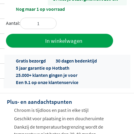
Nog maar 1 op voorraad
Aantal:
Toevoegen
In winkelwagen
aan offerte
Gratis bezorgd
30 dagen bedenktijd
5 jaar garantie op Hotbath
25.000+ klanten gingen je voor
Een 9.1 op onze klantenservice
Plus- en aandachtspunten
Offertes
ophalen...
Chroom is tijdloos en past in elke stijl
Geschikt voor plaatsing in een doucheruimte
Dankzij de temperatuurbegrenzing wordt de
temperatuur niet heter dan 38-40 graden