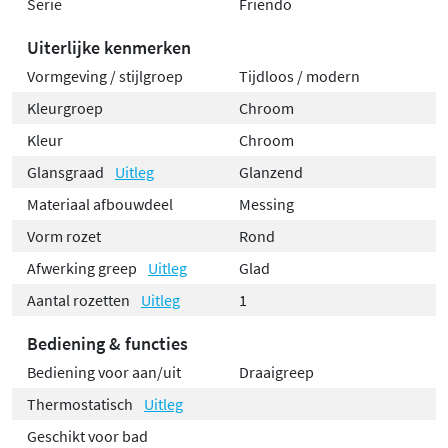
Serie
Friendo
Uiterlijke kenmerken
Vormgeving / stijlgroep
Tijdloos / modern
Kleurgroep
Chroom
Kleur
Chroom
Glansgraad
Uitleg
Glanzend
Materiaal afbouwdeel
Messing
Vorm rozet
Rond
Afwerking greep
Uitleg
Glad
Aantal rozetten
Uitleg
1
Bediening & functies
Bediening voor aan/uit
Draaigreep
Thermostatisch
Uitleg
Geschikt voor bad