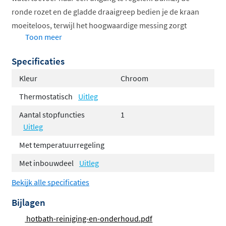
ronde rozet en de gladde draaigreep bedien je de kraan
moeiteloos, terwijl het hoogwaardige messing zorgt
Toon meer
voor jarenlange betrouwbaarheid.
Specificaties
Eenvoudige bediening met draaigreep
Geschikt voor bad en douche
Kleur
Chroom
Inclusief inbouwdeel
Thermostatisch
Uitleg
Strak rond rozet
Aantal stopfuncties
1
Hotbath Flühs cartouche
Uitleg
Friendo-serie: tijdloos en functioneel
Met temperatuurregeling
Met inbouwdeel
Uitleg
De Friendo-serie van Hotbath staat bekend om zijn
heldere vormgeving en gebruiksvriendelijke functies.
Bekijk alle specificaties
Deze stopkraan past naadloos in moderne badkamers
Bijlagen
en combineert perfect met andere Friendo producten.
hotbath-reiniging-en-onderhoud.pdf
Het tijdloze design zorgt ervoor dat je kraan ook over