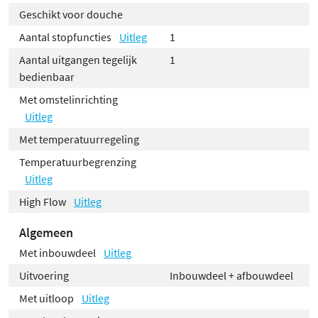
Geschikt voor douche
Aantal stopfuncties
Uitleg
1
Aantal uitgangen tegelijk
1
bedienbaar
Met omstelinrichting
Uitleg
Met temperatuurregeling
Temperatuurbegrenzing
Uitleg
High Flow
Uitleg
Algemeen
Met inbouwdeel
Uitleg
Uitvoering
Inbouwdeel + afbouwdeel
Met uitloop
Uitleg