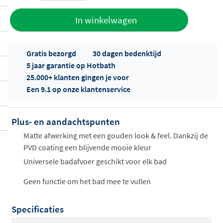
Toevoegen
In winkelwagen
aan offerte
Gratis bezorgd
30 dagen bedenktijd
5 jaar garantie op Hotbath
25.000+ klanten gingen je voor
Een 9.1 op onze klantenservice
Plus- en aandachtspunten
Offertes
ophalen...
Matte afwerking met een gouden look & feel. Dankzij de
PVD coating een blijvende mooie kleur
Universele badafvoer geschikt voor elk bad
Geen functie om het bad mee te vullen
Specificaties