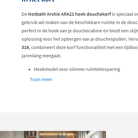
De
Hotbath Archie ARA21 hoek douchekorf
is speciaal 
gebruik wil maken van de beschikbare ruimte in de douc
perfect in de hoek van je douchecabine en biedt een stijl
oplossing voor het opbergen van je douchespullen. Verv
316
, combineert deze korf functionaliteit met een tijdlo
jarenlang meegaat.
Hoekmodel voor slimme ruimtebesparing
Gemaakt van
RVS 316
Toon meer
Afmetingen: 21,5 x 21,5 x 4,2 cm
Verkrijgbaar in diverse kleuren
Inclusief bevestigingsmateriaal
De Archie-serie: industriële elegantie
De Archie-collectie van Hotbath staat synoniem voor
min