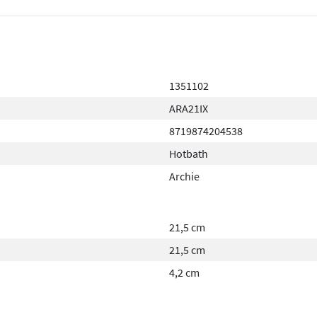
uik. Dankzij het hoogwaardige
e houden.
1351102
ARA21IX
8719874204538
Hotbath
Archie
21,5 cm
21,5 cm
4,2 cm