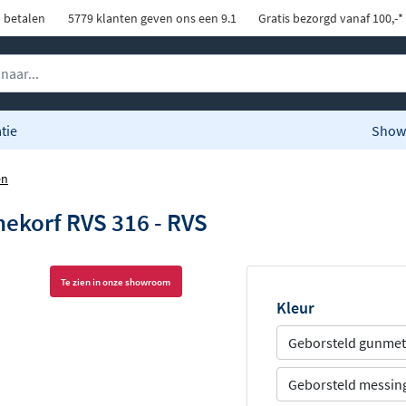
d betalen
5779 klanten geven ons een 9.1
Gratis bezorgd vanaf 100,-*
tie
Show
en
ekorf RVS 316 - RVS
Te zien in onze showroom
Kleur
Geborsteld gunmet
Geborsteld messin