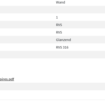
Wand
1
RVS
RVS
Glanzend
RVS 316
oires.pdf