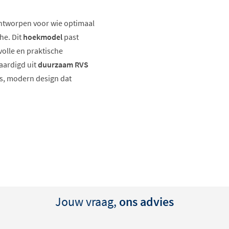
ontworpen voor wie optimaal
he. Dit
hoekmodel
past
volle en praktische
aardigd uit
duurzaam RVS
os, modern design dat
Jouw vraag,
ons advies
imalistisch design en