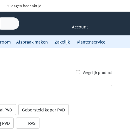
30 dagen bedenktijd
Account
room
Afspraak maken
Zakelijk
Klantenservice
Vergelijk product
al PVD
Geborsteld koper PVD
g PVD
RVS