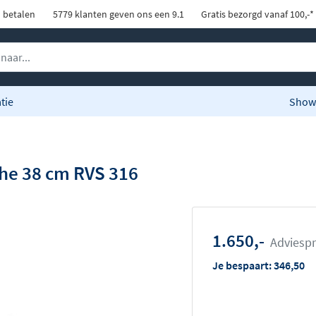
d betalen
5779 klanten geven ons een 9.1
Gratis bezorgd vanaf 100,-*
tie
Show
he 38 cm RVS 316
1.650,-
Adviespr
Je bespaart:
346,50