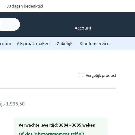
30 dagen bedenktijd
Account
room
Afspraak maken
Zakelijk
Klantenservice
Vergelijk product
ijs
1.996,50
Verwachte levertijd: 3884 - 3885 weken
Of kies je bezorgmoment zelf uit