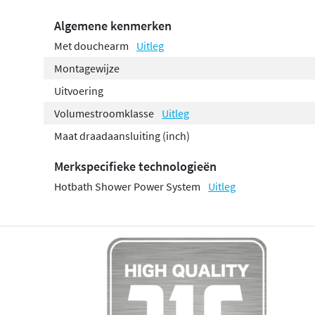
Algemene kenmerken
Met douchearm
Uitleg
Montagewijze
Uitvoering
Volumestroomklasse
Uitleg
Maat draadaansluiting (inch)
Merkspecifieke technologieën
Hotbath Shower Power System
Uitleg