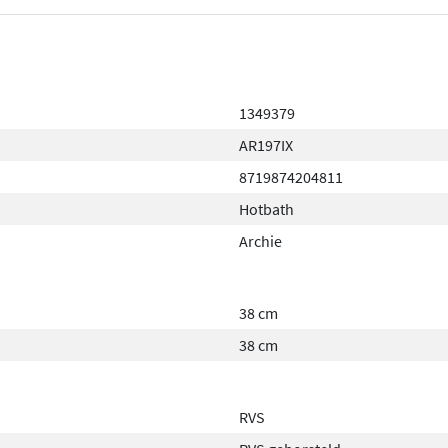
1349379
AR197IX
8719874204811
Hotbath
Archie
38 cm
38 cm
RVS