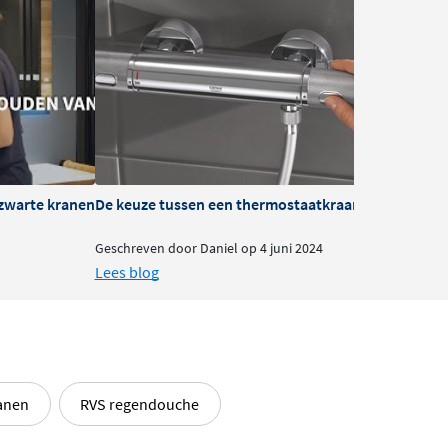
zwarte kranen
De keuze tussen een thermostaatkraan of mengkra
B
Geschreven door Daniel op 4 juni 2024
G
Lees blog
L
anen
RVS regendouche