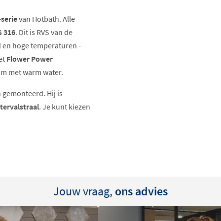
-serie
van Hotbath. Alle
S 316
. Dit is RVS van de
il en hoge temperaturen -
et
Flower Power
m met warm water.
 gemonteerd. Hij is
tervalstraal
. Je kunt kiezen
Jouw vraag,
ons advies