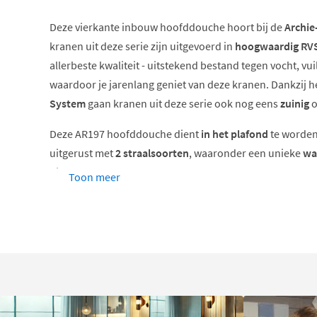
Deze vierkante inbouw hoofddouche hoort bij de
Archie
kranen uit deze serie zijn uitgevoerd in
hoogwaardig RV
allerbeste kwaliteit - uitstekend bestand tegen vocht, vu
waardoor je jarenlang geniet van deze kranen. Dankzij h
System
gaan kranen uit deze serie ook nog eens
zuinig
o
Deze AR197 hoofddouche dient
in
het plafond
te worden
uitgerust met
2 straalsoorten
, waaronder een unieke
wa
uit
2 maten
: 38 cm of 50 cm.
Toon meer