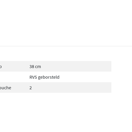
p
38 cm
RVS geborsteld
douche
2