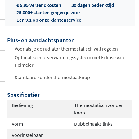
€ 5,95 verzendkosten
30 dagen bedenktijd
25.000+ klanten gingen je voor
Een 9.1 op onze klantenservice
Plus- en aandachtspunten
Offertes
Voor als je de radiator thermostatisch wilt regelen
ophalen...
Optimaliseer je verwarmingssysteem met Eclipse van
Heimeier
Standaard zonder thermostaatknop
Specificaties
Bediening
Thermostatisch zonder
knop
Vorm
Dubbelhaaks links
Voorinstelbaar