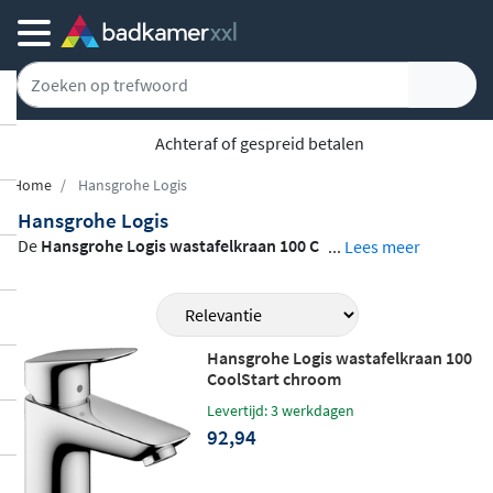
Achteraf of gespreid betalen
Home
Hansgrohe Logis
Hansgrohe Logis
De
Hansgrohe Logis wastafelkraan 100 C
...
Lees meer
oolStart
is een praktische en stijlvolle een
greepskraan voor op de wastafel. Dankzij
de
CoolStart-technologie
staat de greep s
Hansgrohe Logis wastafelkraan 100
tandaard in de koude stand, waardoor je
CoolStart chroom
boiler niet onnodig wordt aangesproken
Levertijd: 3 werkdagen
en je energie bespaart zonder er bewust b
92,94
ij na te denken. Met een uitloophoogte va
n 93 mm en een voorsprong van 108 mm b