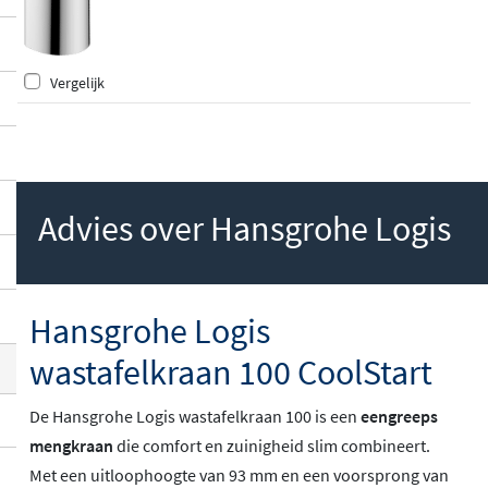
ied je jezelf voldoende ruimte om comfort
abel je handen te wassen. Het waterverbr
uik is beperkt tot maximaal
5 liter per min
Vergelijk
uut
, wat zowel goed is voor het milieu als
voor je energierekening.
Advies over Hansgrohe Logis
Hansgrohe Logis
wastafelkraan 100 CoolStart
De Hansgrohe Logis wastafelkraan 100 is een
eengreeps
mengkraan
die comfort en zuinigheid slim combineert.
Met een uitloophoogte van 93 mm en een voorsprong van