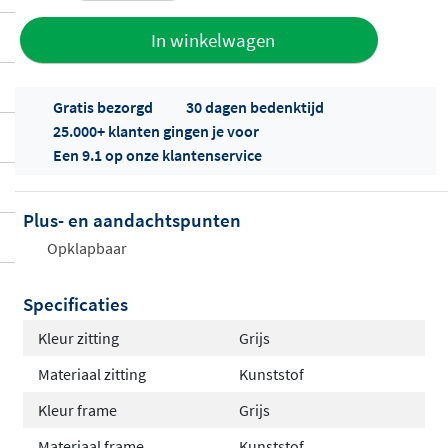
Toevoegen
In winkelwagen
aan offerte
Gratis bezorgd
30 dagen bedenktijd
25.000+ klanten gingen je voor
Een 9.1 op onze klantenservice
Plus- en aandachtspunten
Offertes
Opklapbaar
ophalen...
Specificaties
Kleur zitting
Grijs
Materiaal zitting
Kunststof
Kleur frame
Grijs
Materiaal frame
Kunststof