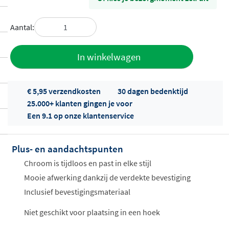
Aantal:
Toevoegen
In winkelwagen
aan offerte
€ 5,95 verzendkosten
30 dagen bedenktijd
25.000+ klanten gingen je voor
Een 9.1 op onze klantenservice
Plus- en aandachtspunten
Offertes
Chroom is tijdloos en past in elke stijl
ophalen...
Mooie afwerking dankzij de verdekte bevestiging
Inclusief bevestigingsmateriaal
Niet geschikt voor plaatsing in een hoek