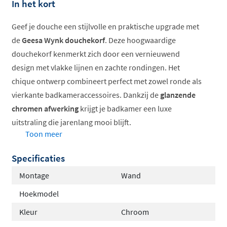
In het kort
Geef je douche een stijlvolle en praktische upgrade met
de
Geesa Wynk douchekorf
. Deze hoogwaardige
douchekorf kenmerkt zich door een vernieuwend
design met vlakke lijnen en zachte rondingen. Het
chique ontwerp combineert perfect met zowel ronde als
vierkante badkameraccessoires. Dankzij de
glanzende
chromen afwerking
krijgt je badkamer een luxe
uitstraling die jarenlang mooi blijft.
Toon meer
Vernieuwend en verrassend design
Specificaties
Verkrijgbaar in twee dieptes
Hoogwaardig messing
Montage
Wand
Verdekte bevestiging
Hoekmodel
Compleet met montagemateriaal
Kleur
Chroom
Kies je ideale diepte