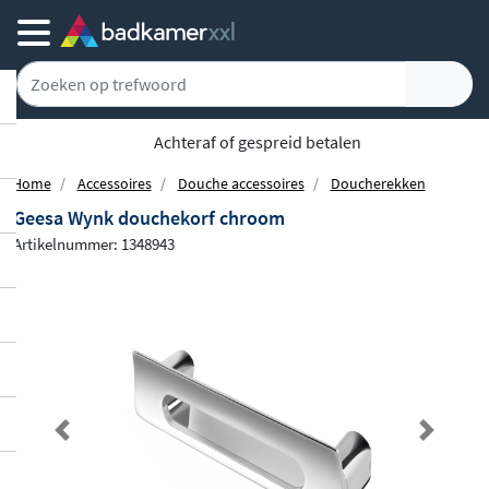
5777 klanten geven ons een 9.1
Home
Accessoires
Douche accessoires
Doucherekken
Geesa Wynk douchekorf chroom
Artikelnummer: 1348943
Previous
Next