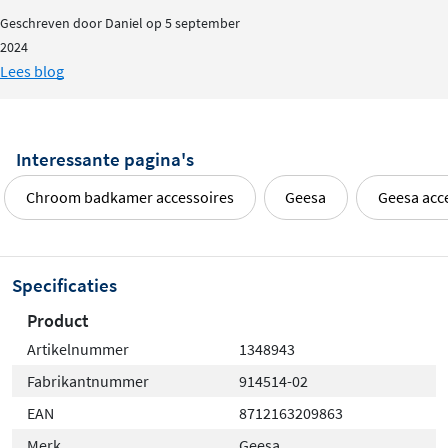
Duurzaam en betrouwbaar
Geschreven door Daniel op 5 september
2024
Lees blog
Gemaakt van hoogwaardig messing met een glanzende
chromen afwerking, is deze douchekorf bestand tegen
de vochtige omgeving van je badkamer. Het materiaal
Interessante pagina's
blijft mooi en gaat jarenlang mee, zelfs bij dagelijks
gebruik. De combinatie van kwaliteit en design maakt dit
Chroom badkamer accessoires
Geesa
Geesa acc
tot een uitstekende keuze voor elke badkamer.
Specificaties
Product
Artikelnummer
1348943
Fabrikantnummer
914514-02
EAN
8712163209863
Merk
Geesa