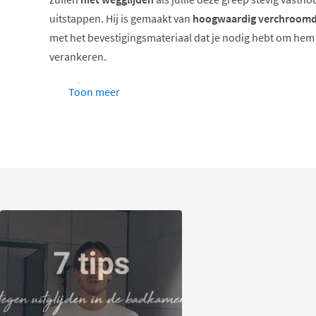
uitstappen. Hij is gemaakt van
hoogwaardig verchroomd
met het bevestigingsmateriaal dat je nodig hebt om he
verankeren.
Afmeting: 36 x 7 x 4,5 cm.
Toon meer
Wat zit er in de verpakking:
badgreep 36cm
bevestigingsmateriaal
montagehandleiding