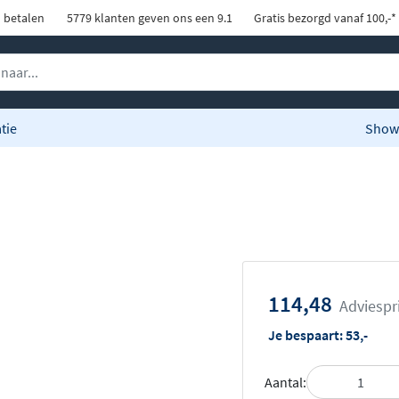
d betalen
5779 klanten geven ons een 9.1
Gratis bezorgd vanaf 100,-*
tie
Show
114,48
Adviespr
Je bespaart:
53,-
Aantal: