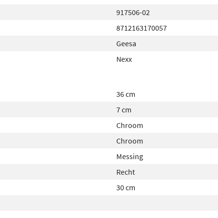
917506-02
8712163170057
Geesa
Nexx
36 cm
7 cm
Chroom
Chroom
Messing
Recht
30 cm