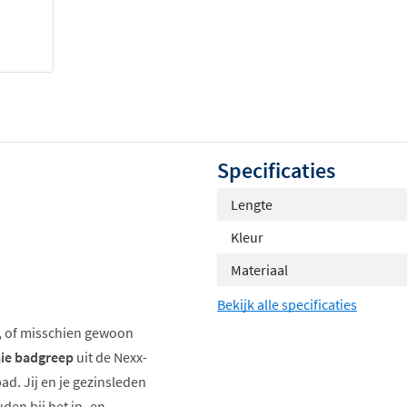
Specificaties
Lengte
Kleur
Materiaal
Bekijk alle specificaties
nt, of misschien gewoon
aie badgreep
uit de Nexx-
bad. Jij en je gezinsleden
uden bij het in- en