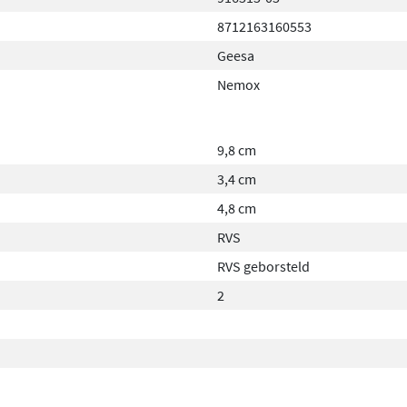
8712163160553
Geesa
Nemox
9,8 cm
3,4 cm
4,8 cm
RVS
RVS geborsteld
2