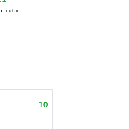
 er niet om.
10