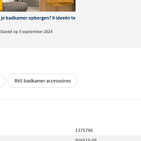
je badkamer opbergen? 9 ideeën ter inspiratie
dustriële uitstraling van mat
Daniel op 5 september 2024
e dubbele haak heb je de
n op de andere
lk kleurvariant heeft zijn
g.
RVS badkamer accessoires
aak compact maar toch ruim
naast de haak zelf ook het
age-instructie. Zo kun je
teit
en een stijlvolle
1375796
916515-05