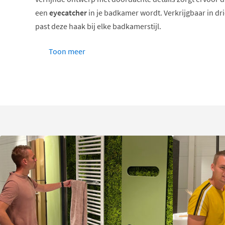
een
eyecatcher
in je badkamer wordt. Verkrijgbaar in dri
past deze haak bij elke badkamerstijl.
Dubbele haak voor extra capaciteit
Toon meer
Verkrijgbaar in chroom, zwart en RVS geborsteld
Subtiel en stijlvol ontwerp
Verdekte bevestiging voor strakke uitstraling
Inclusief montagehandleiding
Kwaliteit tot in het kleinste detail
Geesa staat al meer dan 135 jaar voor uitstekende kwali
dubbele haak is daar een mooi voorbeeld van. Het produc
hoogwaardige materialen
zoals messing en RVS, afhanke
uitvoering. De zorgvuldige afwerking en het doordachte
je jarenlang plezier hebt van dit product. De verdekte be
strakke, moderne uitstraling zonder zichtbare schroeve