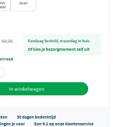
RVS
Zwart
teld
s
50,76
vandaag besteld, maandag in huis
Of kies je bezorgmoment zelf uit
oorraad
offerte
In winkelwagen
sten
30 dagen bedenktijd
ingen je voor
Een 9.1 op onze klantenservice