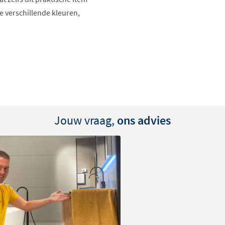
e verschillende kleuren,
Jouw vraag,
ons advies
teit en vakmanschap. Deze
t is vervaardigd uit
lijk van de gekozen
 ontwerp zorgen ervoor dat
vestiging draagt bij aan een
n.