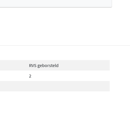
fertes ophalen...
RVS geborsteld
2