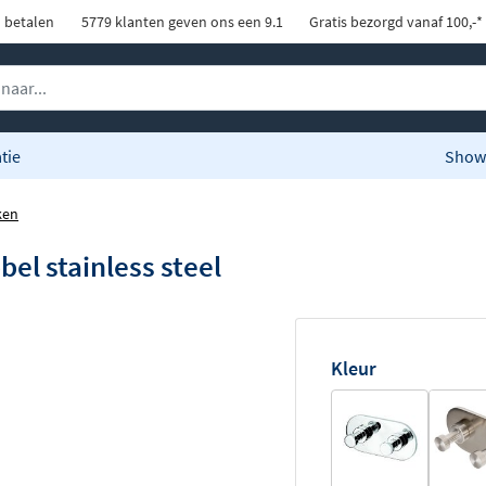
d betalen
5779 klanten geven ons een 9.1
Gratis bezorgd vanaf 100,-*
tie
Show
ken
l stainless steel
Kleur