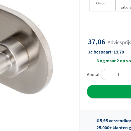
Chroom
gebors
37,06
Adviesprij
Je bespaart:
13,70
Nog maar 2 op v
Aantal:
Toevoegen aan 
€ 5,95 verzendko
25.000+ klanten g