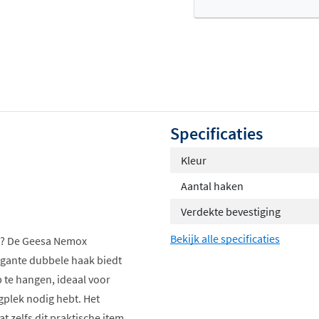
Of
Specificaties
Kleur
Aantal haken
Verdekte bevestiging
Bekijk alle specificaties
ijl? De Geesa Nemox
egante dubbele haak biedt
 te hangen, ideaal voor
plek nodig hebt. Het
t zelfs dit praktische item